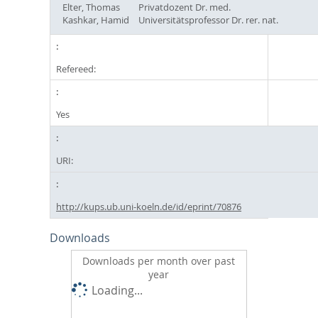
Elter, Thomas
Privatdozent Dr. med.
Kashkar, Hamid
Universitätsprofessor Dr. rer. nat.
Refereed:
Yes
URI:
http://kups.ub.uni-koeln.de/id/eprint/70876
Downloads
Downloads per month over past
year
Loading...