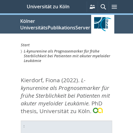
zum
Persönliche
Suche
Menü
Universität zu Köln
Services
Inhalt
springen
Kölner
UniversitätsPublikationsServer
Start
L-kynurenine als Prognosemarker für frühe
Sie
Sterblichkeit bei Patienten mit akuter myeloider
Leukämie
sind
hier:
Kierdorf, Fiona
(2022).
L-
kynurenine als Prognosemarker für
frühe Sterblichkeit bei Patienten mit
akuter myeloider Leukämie.
PhD
thesis, Universität zu Köln.