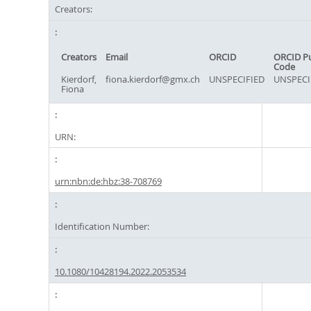
Creators:
Creators
Email
ORCID
ORCID P
Code
Kierdorf,
fiona.kierdorf@gmx.ch
UNSPECIFIED
UNSPECI
Fiona
URN:
urn:nbn:de:hbz:38-708769
Identification Number:
10.1080/10428194.2022.2053534