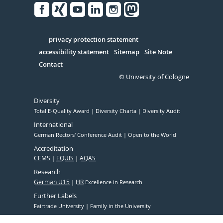
Facebook
Xing
Youtube
Linked
Instagram
in
Serivce
privacy protection statement
accessibility statement
Sitemap
Site Note
Contact
© University of Cologne
Diversity
Total E-Quality Award
Diversity Charta
Diversity Audit
International
German Rectors' Conference Audit
Open to the World
Accreditation
CEMS
EQUIS
AQAS
Research
German U15
HR
Excellence in Research
Further Labels
Fairtrade University
Family in the University