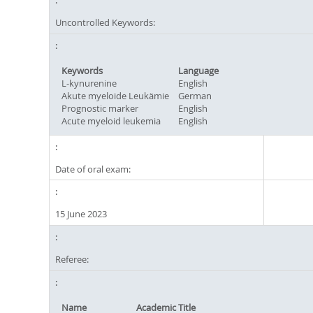
Uncontrolled Keywords:
Keywords
Language
L-kynurenine
English
Akute myeloide Leukämie
German
Prognostic marker
English
Acute myeloid leukemia
English
Date of oral exam:
15 June 2023
Referee:
Name
Academic Title