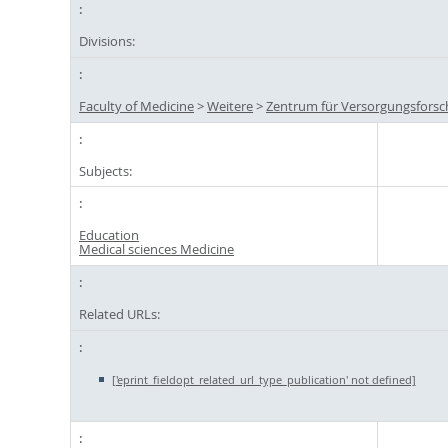
Divisions:
Faculty of Medicine
>
Weitere
>
Zentrum für Versorgungsforsc
Subjects:
Education
Medical sciences Medicine
Related URLs:
['eprint_fieldopt_related_url_type_publication' not defined]