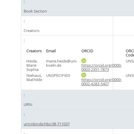
Book Section
Creators:
Creators
Email
ORCID
ORCI
Cod
Heide,
marie.heide@uni-
UNS
Marie
koeln.de
https://orcid.org/0000-
Sophia
0003-2351-7873
Niehaus,
UNSPECIFIED
UNS
Mathilde
https://orcid.org/0000-
0002-4283-5407
URN:
urn:nbn:de:hbz:38-711037