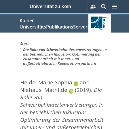
zum
Persönliche
Suche
Men
Universität zu Köln
Services
Inhalt
springen
Kölner
UniversitätsPublikationsServer
Start
Die Rolle von Schwerbehindertenvertretungen in
Sie
der betrieblichen Inklusion: Optimierung der
Zusammenarbeit mit inner- und
sind
außerbetrieblichen Kooperationspartnern
hier:
Heide, Marie Sophia
and
Niehaus, Mathilde
(2019).
Die
Rolle von
Schwerbehindertenvertretungen in
der betrieblichen Inklusion:
Optimierung der Zusammenarbeit
mit inner- und außerbetrieblichen