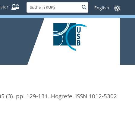
Suche
ster
Suche
Sprache
in
wechseln
KUPS
35 (3). pp. 129-131.
Hogrefe. ISSN 1012-5302