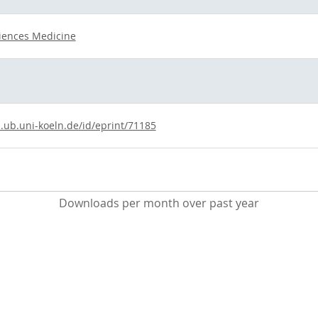
iences Medicine
s.ub.uni-koeln.de/id/eprint/71185
Downloads per month over past year