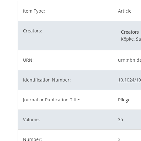
Item Type:
Article
Creators:
Creators
Köpke, S
URN:
urn:nbn:d
Identification Number:
10.1024/1
Journal or Publication Title:
Pflege
Volume:
35
Number:
3