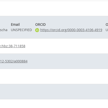
Email
ORCID
O
ascha
UNSPECIFIED
https://orcid.org/0000-0003-4106-4919
U
e:hbz:38-711858
012-5302/a000884