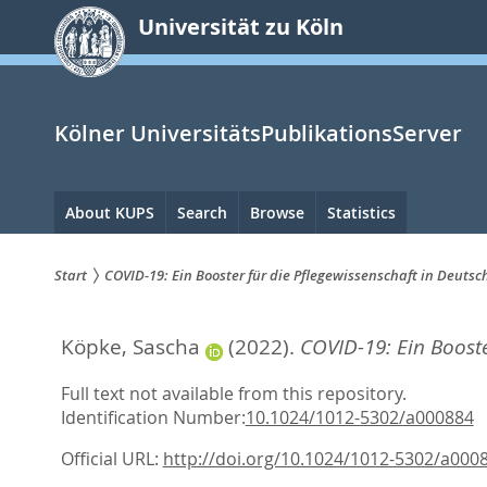
zum
Universität zu Köln
Inhalt
springen
Kölner UniversitätsPublikationsServer
Hauptnavigation
About KUPS
Search
Browse
Statistics
Start
COVID-19: Ein Booster für die Pflegewissenschaft in Deuts
Sie
Köpke, Sascha
(2022).
COVID-19: Ein Booste
sind
hier:
Full text not available from this repository.
Identification Number:
10.1024/1012-5302/a000884
Official URL:
http://doi.org/10.1024/1012-5302/a000