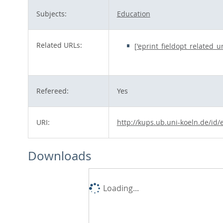
Subjects:
Education
Related URLs:
['eprint_fieldopt_related_u
Refereed:
Yes
URI:
http://kups.ub.uni-koeln.de/id/
Downloads
Loading...