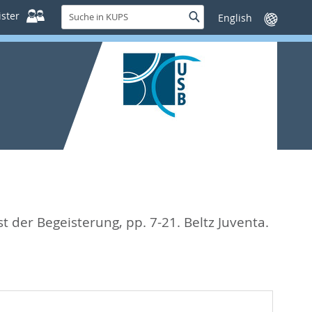
Suche
ster
Suche
Sprache
in
wechseln
KUPS
st der Begeisterung,
pp. 7-21. Beltz Juventa.