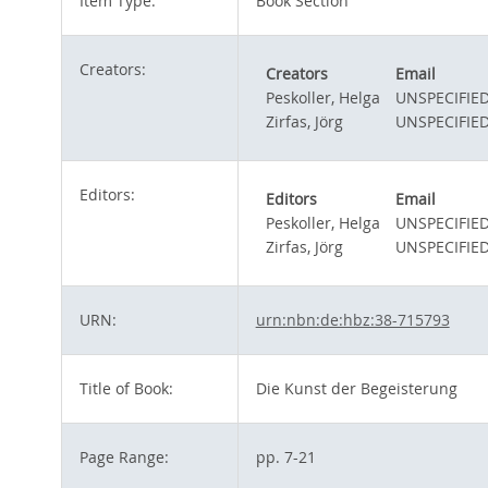
Item Type:
Book Section
Creators:
Creators
Email
Peskoller, Helga
UNSPECIFIE
Zirfas, Jörg
UNSPECIFIE
Editors:
Editors
Email
Peskoller, Helga
UNSPECIFIE
Zirfas, Jörg
UNSPECIFIE
URN:
urn:nbn:de:hbz:38-715793
Title of Book:
Die Kunst der Begeisterung
Page Range:
pp. 7-21