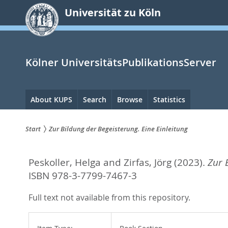
zum
Universität zu Köln
Inhalt
springen
Kölner UniversitätsPublikationsServer
Hauptnavigation
About KUPS
Search
Browse
Statistics
Start
Zur Bildung der Begeisterung. Eine Einleitung
Sie
Peskoller, Helga
and
Zirfas, Jörg
(2023).
Zur 
sind
ISBN 978-3-7799-7467-3
hier:
Full text not available from this repository.