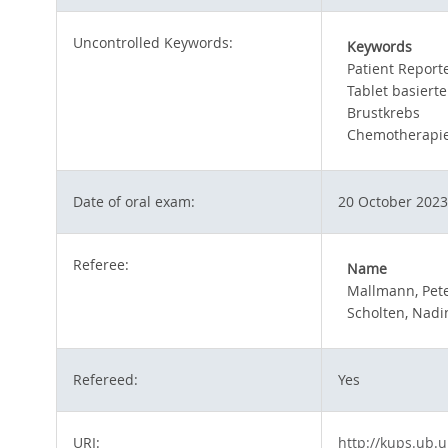
Uncontrolled Keywords:
Keywords
Patient Repor
Tablet basier
Brustkrebs
Chemotherapi
Date of oral exam:
20 October 2023
Referee:
Name
Mallmann, Pet
Scholten, Nadi
Refereed:
Yes
URI:
http://kups.ub.u