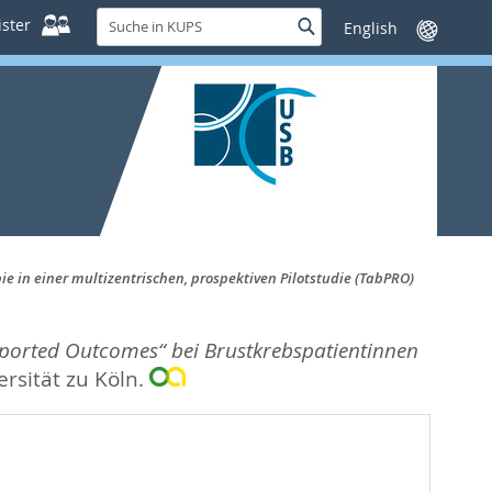
Suche
ster
Suche
Sprache
in
wechseln
KUPS
 in einer multizentrischen, prospektiven Pilotstudie (TabPRO)
eported Outcomes“ bei Brustkrebspatientinnen
ersität zu Köln.