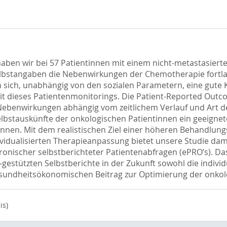
e haben wir bei 57 Patientinnen mit einem nicht-metastasi
elbstangaben die Nebenwirkungen der Chemotherapie fortlau
sich, unabhängig von den sozialen Parametern, eine gute 
 dieses Patientenmonitorings. Die Patient-Reported Outcome
 Nebenwirkungen abhängig vom zeitlichem Verlauf und Art
Selbstauskünfte der onkologischen Patientinnen ein geeign
n. Mit dem realistischen Ziel einer höheren Behandlungss
dividualisierten Therapieanpassung bietet unsere Studie dam
nischer selbstberichteter Patientenabfragen (ePRO’s). Das
T-gestützten Selbstberichte in der Zukunft sowohl die indiv
undheitsökonomischen Beitrag zur Optimierung der onkolo
is)