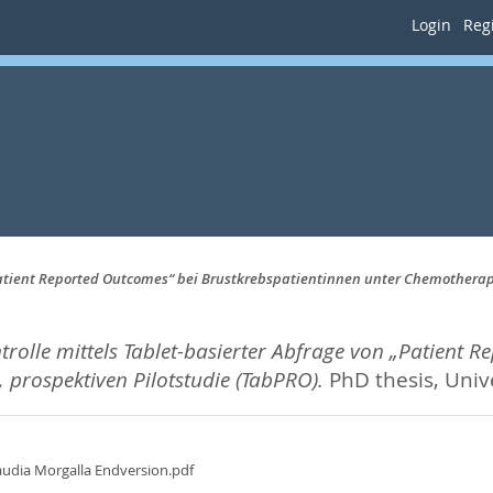
Login
Regi
atient Reported Outcomes“ bei Brustkrebspatientinnen unter Chemotherapie
olle mittels Tablet-basierter Abfrage von „Patient R
 prospektiven Pilotstudie (TabPRO).
PhD thesis, Univ
laudia Morgalla Endversion.pdf