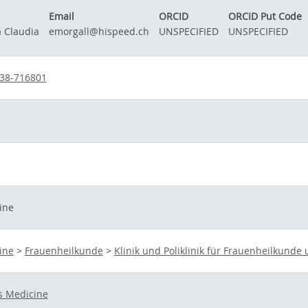
Email
ORCID
ORCID Put Code
a Claudia
emorgall@hispeed.ch
UNSPECIFIED
UNSPECIFIED
:38-716801
ine
ine
>
Frauenheilkunde
>
Klinik und Poliklinik für Frauenheilkunde
s Medicine