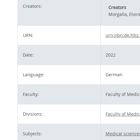
Creators:
Creators
Morgalla, Elvir
URN:
urn:nbn:de:hbz
Date:
2022
Language:
German
Faculty:
Faculty of Medic
Divisions:
Faculty of Medic
Subjects:
Medical science