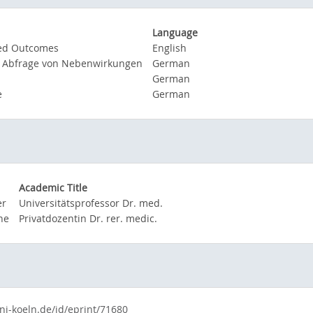
Language
ted Outcomes
English
te Abfrage von Nebenwirkungen
German
German
e
German
Academic Title
er
Universitätsprofessor Dr. med.
ne
Privatdozentin Dr. rer. medic.
ni-koeln.de/id/eprint/71680