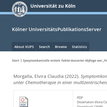
zum
Universität zu Köln
Inhalt
springen
Kölner UniversitätsPublikationsServer
Hauptnavigation
About KUPS
Search
Browse
Statistics
Start
Symptomkontrolle mittels Tablet-basierter Abfrage von „P
Sie
Morgalla, Elvira Claudia
(2022).
Symptomkontr
sind
unter Chemotherapie in einer multizentrischen,
hier:
PDF
Dissertation Elvira C
Download (2MB)