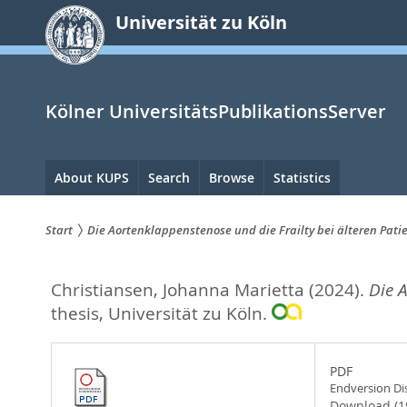
zum
Universität zu Köln
Inhalt
springen
Kölner UniversitätsPublikationsServer
Hauptnavigation
About KUPS
Search
Browse
Statistics
Start
Die Aortenklappenstenose und die Frailty bei älteren Pati
Sie
Christiansen, Johanna Marietta
(2024).
Die A
sind
thesis, Universität zu Köln.
hier:
PDF
Endversion Dis
Download (