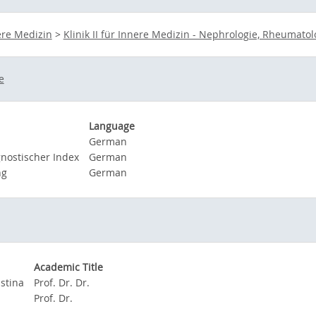
ere Medizin
>
Klinik II für Innere Medizin - Nephrologie, Rheumato
e
Language
German
nostischer Index
German
ng
German
Academic Title
istina
Prof. Dr. Dr.
Prof. Dr.