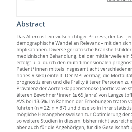
Abstract
Das Altern ist ein vielschichtiger Prozess, der fast 
demographische Wandel an Relevanz – mit den sich 
Implikationen. Diverse geriatrische Krankheitsbilde
medizinischen Behandlung, bei der mittlerweile ein 
erfolgt u. a. durch den multidimensionalen prognost
Patient*innen mittels insgesamt acht verschiedener 
hohes Risiko) einteilt. Der MPI vermag, die Mortalit
prognostizieren und die Frailty älterer Personen zu
Prävalenz der Aortenklappenstenose (aortic valve s
älteren Bewohner*innen (≥ 65 Jahre) von Langzeitpfle
AVS bei 13.6%. Im Rahmen der Erhebungen traten ve
führten (n = 22; n = 87) und diese so in ihrer stati
mögliche Herangehensweisen zur Optimierung der St
so weitere Studien in diesem, bisher nicht ausreiche
aber auch für die Angehörigen, für die Gesellschaf