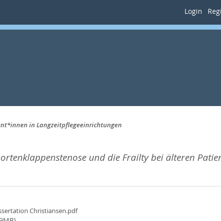
Login
Regi
ent*innen in Langzeitpflegeeinrichtungen
ortenklappenstenose und die Frailty bei älteren Patie
sertation Christiansen.pdf
19MB)