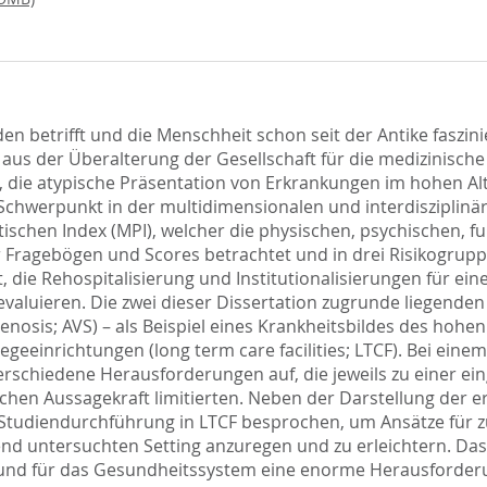
jeden betrifft und die Menschheit schon seit der Antike faszin
aus der Überalterung der Gesellschaft für die medizinisc
r, die atypische Präsentation von Erkrankungen im hohen Alt
Schwerpunkt in der multidimensionalen und interdisziplinär
ischen Index (MPI), welcher die physischen, psychischen, fu
Fragebögen und Scores betrachtet und in drei Risikogruppen
ät, die Rehospitalisierung und Institutionalisierungen für e
 evaluieren. Die zwei dieser Dissertation zugrunde liegend
tenosis; AVS) – als Beispiel eines Krankheitsbildes des ho
geeinrichtungen (long term care facilities; LTCF). Bei einem
rschiedene Herausforderungen auf, die jeweils zu einer e
stischen Aussagekraft limitierten. Neben der Darstellung de
udiendurchführung in LTCF besprochen, um Ansätze für zuk
nd untersuchten Setting anzuregen und zu erleichtern. Das A
t und für das Gesundheitssystem eine enorme Herausforderun