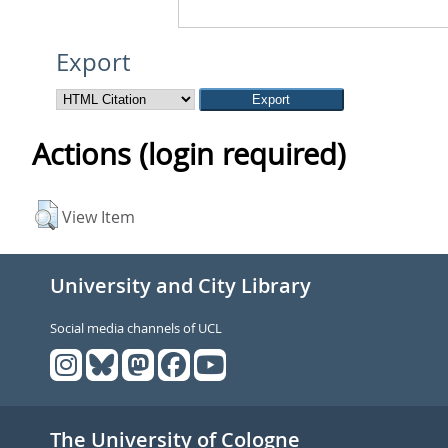
Export
Actions (login required)
View Item
University and City Library
Social media channels of UCL
The University of Cologne