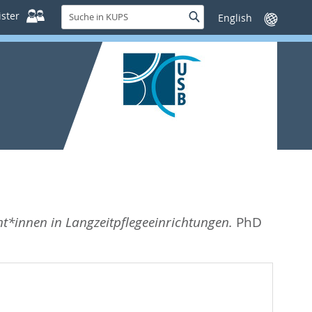
Suche
ster
Suche
Sprache
in
wechseln
KUPS
nt*innen in Langzeitpflegeeinrichtungen.
PhD