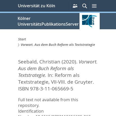
zum
Persönliche
Suche
Menü
Universität zu Köln
Services
Inhalt
springen
Kölner
UniversitätsPublikationsServer
Start
Vorwort. Aus dem Buch Reform als Textstrategie
Sie
sind
Seebald, Christian
(2020).
Vorwort.
hier:
Aus dem Buch Reform als
Textstrategie.
In:
Reform als
Textstrategie,
VII-VIII. de Gruyter.
ISBN 978-3-11-065669-5
Full text not available from this
repository.
Identification