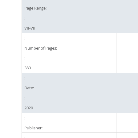
Page Range:
VII-VIII
Number of Pages:
380
Date:
2020
Publisher: