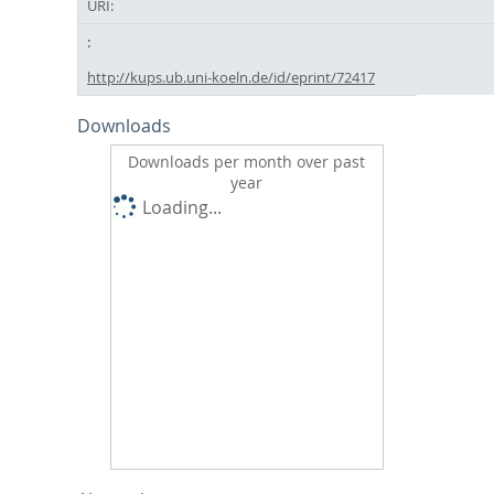
URI:
http://kups.ub.uni-koeln.de/id/eprint/72417
Downloads
Downloads per month over past
year
Loading...