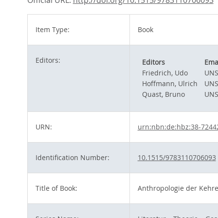
Official URL:
http://doi.org/10.1515/9783110706093
Item Type:
Book
Editors:
Editors
Ema
Friedrich, Udo
UNS
Hoffmann, Ulrich
UNS
Quast, Bruno
UNS
URN:
urn:nbn:de:hbz:38-7244
Identification Number:
10.1515/9783110706093
Title of Book:
Anthropologie der Kehr