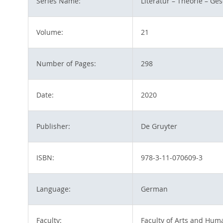
Series Name:
Literatur – Theorie – Ge
Volume:
21
Number of Pages:
298
Date:
2020
Publisher:
De Gruyter
ISBN:
978-3-11-070609-3
Language:
German
Faculty:
Faculty of Arts and Huma