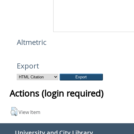
Altmetric
Export
Actions (login required)
View Item
University and City Library