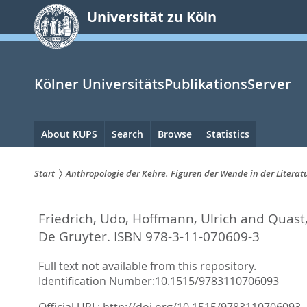
zum
Universität zu Köln
Inhalt
springen
Kölner UniversitätsPublikationsServer
Hauptnavigation
About KUPS
Search
Browse
Statistics
Start
Anthropologie der Kehre. Figuren der Wende in der Literatu
Sie
Friedrich, Udo
,
Hoffmann, Ulrich
and
Quast
sind
De Gruyter. ISBN 978-3-11-070609-3
hier:
Full text not available from this repository.
Identification Number:
10.1515/9783110706093