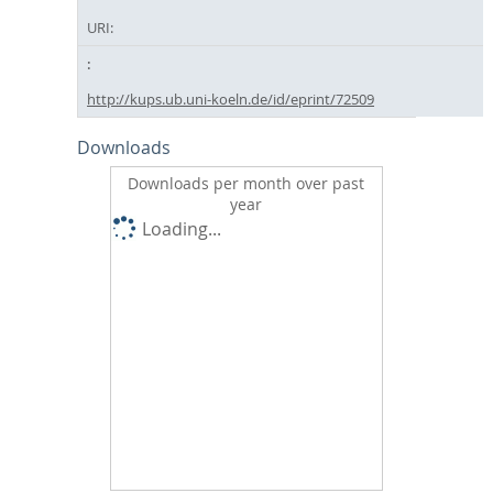
URI:
http://kups.ub.uni-koeln.de/id/eprint/72509
Downloads
Downloads per month over past
year
Loading...