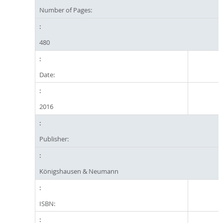
Number of Pages:
480
Date:
2016
Publisher:
Königshausen & Neumann
ISBN: