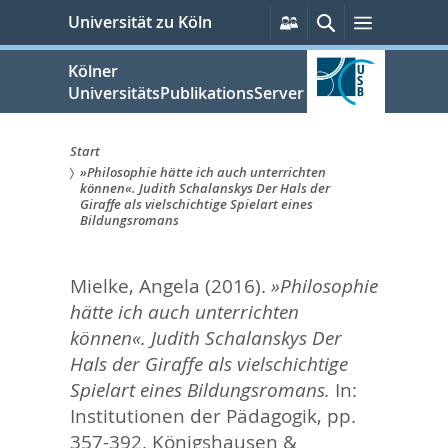
zum
Persönliche
Suche
Menü
Universität zu Köln
Services
Inhalt
springen
Kölner
UniversitätsPublikationsServer
Start
»Philosophie hätte ich auch unterrichten
Sie
können«. Judith Schalanskys Der Hals der
Giraffe als vielschichtige Spielart eines
sind
Bildungsromans
hier:
Mielke, Angela
(2016).
»Philosophie
hätte ich auch unterrichten
können«. Judith Schalanskys Der
Hals der Giraffe als vielschichtige
Spielart eines Bildungsromans.
In:
Institutionen der Pädagogik,
pp.
357-392. Königshausen &