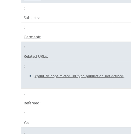
Subjects:
Germanic
Related URLs:
['eprint_fieldopt_related_url_type_publication' not defined]
Refereed:
Yes