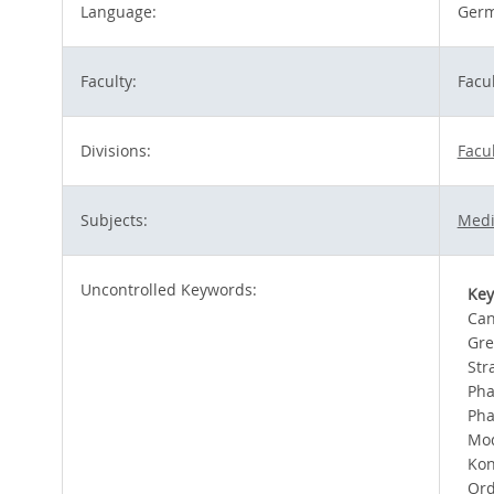
Language:
Ger
Faculty:
Facu
Divisions:
Facu
Subjects:
Medi
Uncontrolled Keywords:
Ke
Can
Gre
Str
Pha
Ph
Mod
Kon
Ord