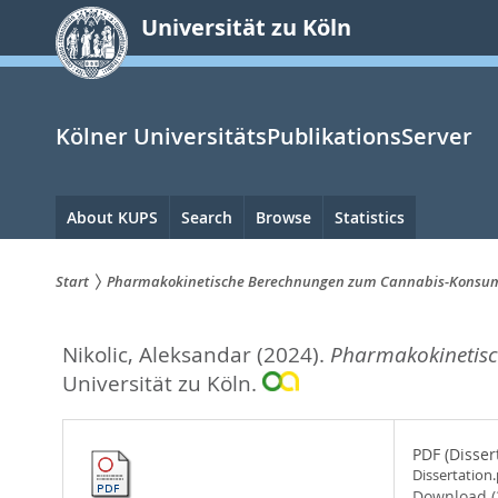
zum
Universität zu Köln
Inhalt
springen
Kölner UniversitätsPublikationsServer
Hauptnavigation
About KUPS
Search
Browse
Statistics
Start
Pharmakokinetische Berechnungen zum Cannabis-Konsumv
Sie
Nikolic, Aleksandar
(2024).
Pharmakokinetisc
sind
Universität zu Köln.
hier:
PDF (Disser
Dissertation.
Download 