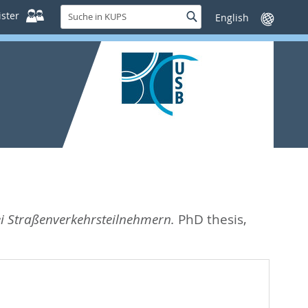
Suche
ster
Suche
Sprache
in
wechseln
KUPS
 Straßenverkehrsteilnehmern.
PhD thesis,