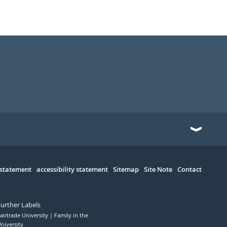
 statement
accessibility statement
Sitemap
Site Note
Contact
Further Labels
airtrade University
Family in the
niversity