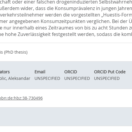
chaft oder einer falschen drogeninduzierten Selbstwahrn
ußerdem wider, dass die Konsumprävalenz in jungen Jahren s
erkehrsteilnehmer werden die vorgestellten „Huestis-For
ehmer angegebenen Konsumzeitpunkten verglichen. Bei der 
lle nur innerhalb eines Zeitraumes von bis zu acht Stunden
ne hohe Zuverlässigkeit festgestellt werden, sodass die kom
s (PhD thesis)
ators
Email
ORCID
ORCID Put Code
olic, Aleksandar
UNSPECIFIED
UNSPECIFIED
UNSPECIFIED
nbn:de:hbz:38-730496