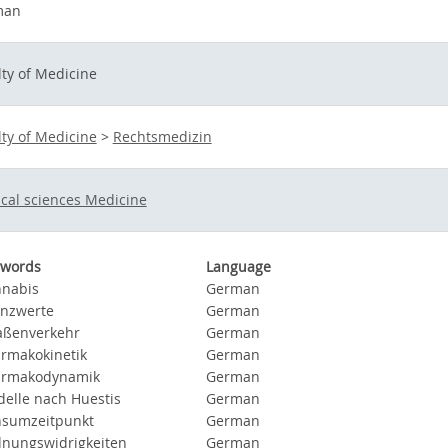
man
lty of Medicine
lty of Medicine
>
Rechtsmedizin
cal sciences Medicine
ywords
Language
nabis
German
nzwerte
German
aßenverkehr
German
rmakokinetik
German
armakodynamik
German
elle nach Huestis
German
sumzeitpunkt
German
nungswidrigkeiten
German