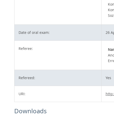
Kon
Ko
Soz
Date of oral exam:
26 A
Referee:
Na
And
Err
Refereed:
Yes
URI:
http
Downloads