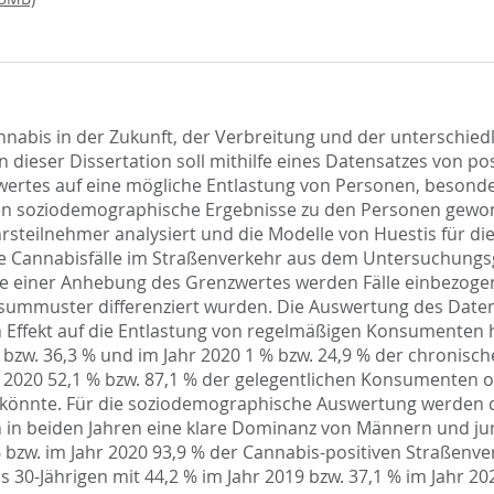
nnabis in der Zukunft, der Verbreitung und der unterschie
n dieser Dissertation soll mithilfe eines Datensatzes von p
wertes auf eine mögliche Entlastung von Personen, besond
en soziodemographische Ergebnisse zu den Personen gewonn
teilnehmer analysiert und die Modelle von Huestis für d
e Cannabisfälle im Straßenverkehr aus dem Untersuchungsgut
se einer Anhebung des Grenzwertes werden Fälle einbezoge
mmuster differenziert wurden. Die Auswertung des Datensa
Effekt auf die Entlastung von regelmäßigen Konsumenten h
bzw. 36,3 % und im Jahr 2020 1 % bzw. 24,9 % der chronisc
hr 2020 52,1 % bzw. 87,1 % der gelegentlichen Konsumenten
 könnte. Für die soziodemographische Auswertung werden di
nn in beiden Jahren eine klare Dominanz von Männern und j
% bzw. im Jahr 2020 93,9 % der Cannabis-positiven Straßenv
s 30-Jährigen mit 44,2 % im Jahr 2019 bzw. 37,1 % im Jahr 2