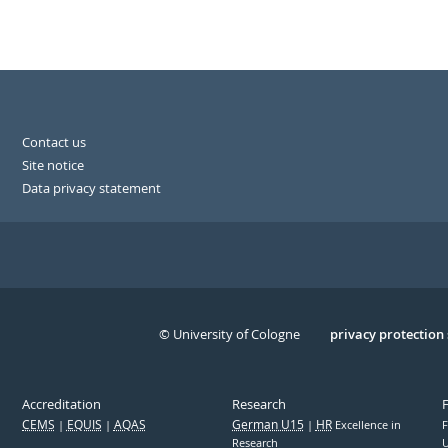
Contact us
Site notice
Data privacy statement
© University of Cologne
Serivce
privacy protection
Accreditation
Research
CEMS
EQUIS
AQAS
German U15
HR
Excellence in
F
Research
U