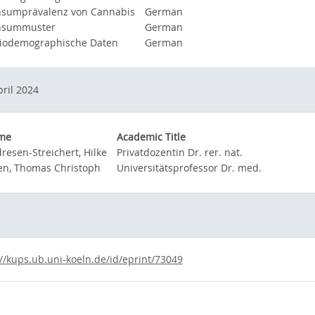
sumprävalenz von Cannabis
German
nsummuster
German
iodemographische Daten
German
pril 2024
me
Academic Title
resen-Streichert, Hilke
Privatdozentin Dr. rer. nat.
en, Thomas Christoph
Universitätsprofessor Dr. med.
://kups.ub.uni-koeln.de/id/eprint/73049