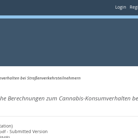
Login
Regi
erhalten bei Straßenverkehrsteilnehmern
he Berechnungen zum Cannabis-Konsumverhalten bei
tation)
- Submitted Version
pdf
(3MB)