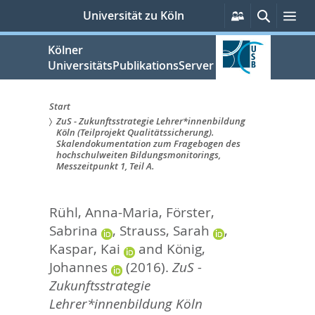
zum
Persönliche
Suche
Me
Universität zu Köln
Services
Inhalt
springen
Kölner
UniversitätsPublikationsServer
Start
ZuS - Zukunftsstrategie Lehrer*innenbildung
Sie
Köln (Teilprojekt Qualitätssicherung).
Skalendokumentation zum Fragebogen des
sind
hochschulweiten Bildungsmonitorings,
Messzeitpunkt 1, Teil A.
hier:
Rühl, Anna-Maria
,
Förster,
Sabrina
,
Strauss, Sarah
,
Kaspar, Kai
and
König,
Johannes
(2016).
ZuS -
Zukunftsstrategie
Lehrer*innenbildung Köln