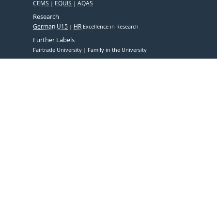
CEMS
EQUIS
AQAS
Research
German U15
HR
Excellence in Research
Further Labels
Fairtrade University
Family in the University