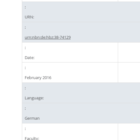
URN:
urn:nbn:de:hbz:38-74129
Date:
February 2016
Language:
German
Faculty: