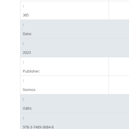
385
Date:
2023
Publisher:
Nomos
ISBN:
978-3-7489-3684-8