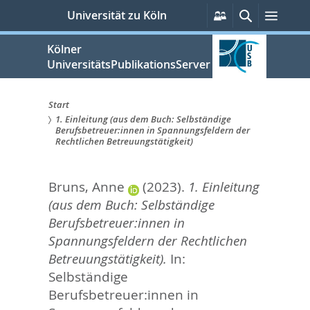
zum
Persönliche
Suche
Menü
Universität zu Köln
Services
Inhalt
springen
Kölner
UniversitätsPublikationsServer
Start
1. Einleitung (aus dem Buch: Selbständige
Sie
Berufsbetreuer:innen in Spannungsfeldern der
Rechtlichen Betreuungstätigkeit)
sind
hier:
Bruns, Anne
(2023).
1. Einleitung
(aus dem Buch: Selbständige
Berufsbetreuer:innen in
Spannungsfeldern der Rechtlichen
Betreuungstätigkeit).
In:
Selbständige
Berufsbetreuer:innen in