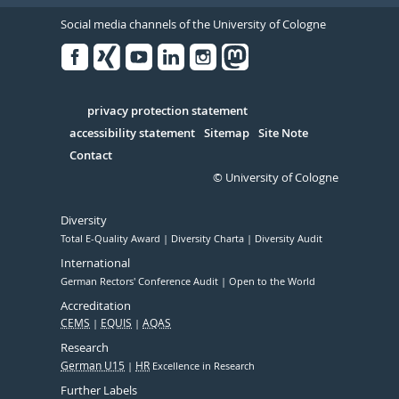
Social media channels of the University of Cologne
Facebook
Xing
Youtube
Linked
Instagram
in
Serivce
privacy protection statement
accessibility statement
Sitemap
Site Note
Contact
© University of Cologne
Diversity
Total E-Quality Award
Diversity Charta
Diversity Audit
International
German Rectors' Conference Audit
Open to the World
Accreditation
CEMS
EQUIS
AQAS
Research
German U15
HR
Excellence in Research
Further Labels