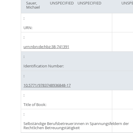
Sauer,
UNSPECIFIED
UNSPECIFIED
UNSPE
Michael
URN:
urn:nbn:de:hbz:38-741391
Identification Number:
10.5771/9783748936848-17
Title of Book:
Selbständige Berufsbetreuer:innen in Spannungsfeldern der
Rechtlichen Betreuungstätigkeit