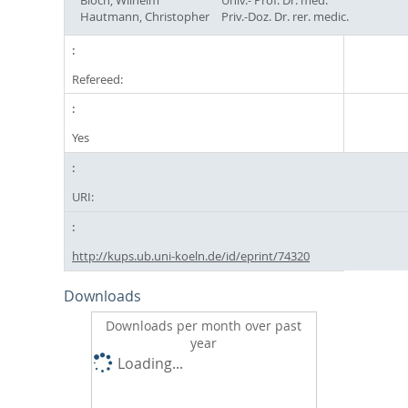
Hautmann, Christopher
Priv.-Doz. Dr. rer. medic.
Refereed:
Yes
URI:
http://kups.ub.uni-koeln.de/id/eprint/74320
Downloads
Downloads per month over past
year
Loading...