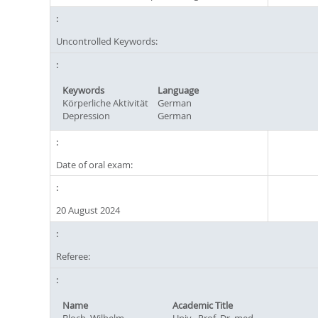
Uncontrolled Keywords:
Keywords
Language
Körperliche Aktivität
German
Depression
German
Date of oral exam:
20 August 2024
Referee:
Name
Academic Title
Bloch, Wilhelm
Univ.- Prof. Dr. med.