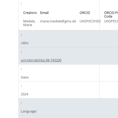
Creators
Email
ORCID
ORCID P
Code
Medele,
marie.medele@gmx.de
UNSPECIFIED
UNSPECI
Marie
URN:
urn:nbn:de:hbz:38-743200
Date:
2024
Language: