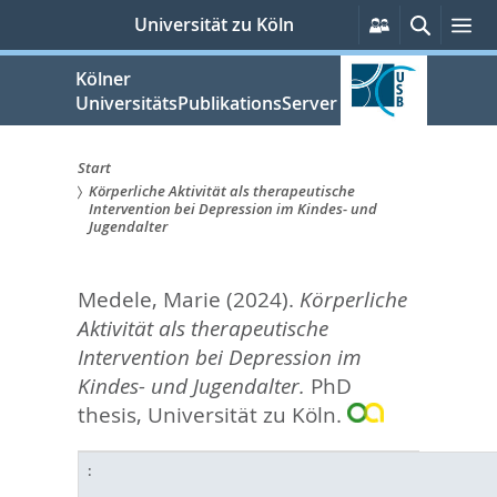
zum
Persönliche
Suche
Me
Universität zu Köln
Services
Inhalt
springen
Kölner
UniversitätsPublikationsServer
Start
Körperliche Aktivität als therapeutische
Sie
Intervention bei Depression im Kindes- und
Jugendalter
sind
hier:
Medele, Marie
(2024).
Körperliche
Aktivität als therapeutische
Intervention bei Depression im
Kindes- und Jugendalter.
PhD
thesis, Universität zu Köln.