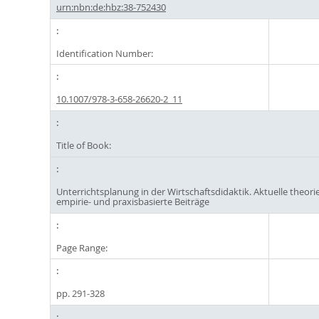
urn:nbn:de:hbz:38-752430
Identification Number:
10.1007/978-3-658-26620-2_11
Title of Book:
Unterrichtsplanung in der Wirtschaftsdidaktik. Aktuelle theorie
empirie- und praxisbasierte Beiträge
Page Range:
pp. 291-328