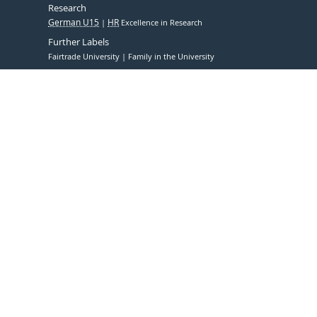
Research
German U15
HR
Excellence in Research
Further Labels
Fairtrade University
Family in the University