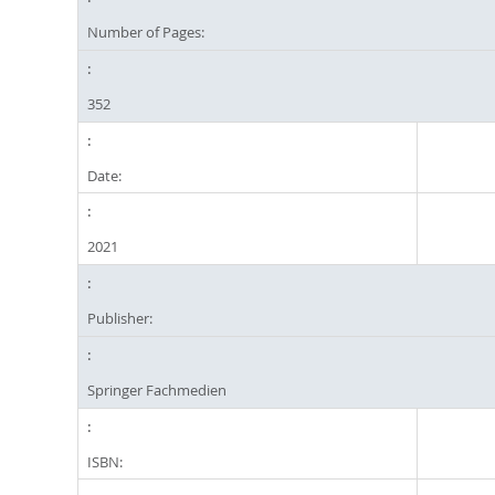
Number of Pages:
352
Date:
2021
Publisher:
Springer Fachmedien
ISBN: