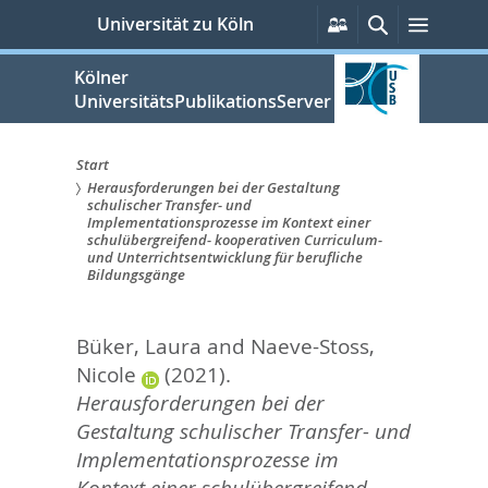
zum
Persönliche
Suche
Menü
Universität zu Köln
Services
Inhalt
springen
Kölner
UniversitätsPublikationsServer
Start
Herausforderungen bei der Gestaltung
Sie
schulischer Transfer- und
Implementationsprozesse im Kontext einer
sind
schulübergreifend- kooperativen Curriculum-
und Unterrichtsentwicklung für berufliche
hier:
Bildungsgänge
Büker, Laura
and
Naeve-Stoss,
Nicole
(2021).
Herausforderungen bei der
Gestaltung schulischer Transfer- und
Implementationsprozesse im