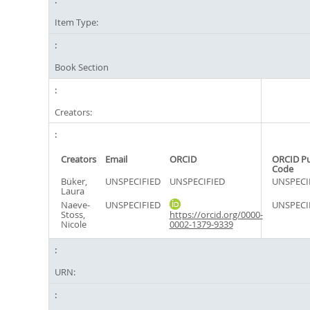
Item Type:
Book Section
Creators:
Creators
Email
ORCID
ORCID P
Code
Büker,
UNSPECIFIED
UNSPECIFIED
UNSPECI
Laura
Naeve-
UNSPECIFIED
UNSPECI
Stoss,
https://orcid.org/0000-
Nicole
0002-1379-9339
URN: