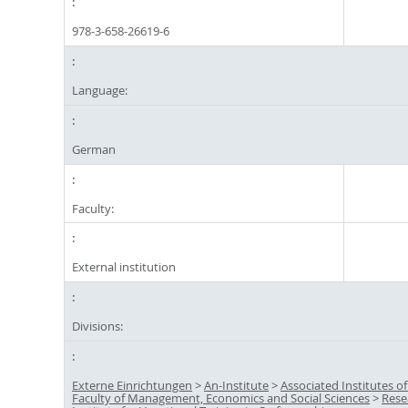
978-3-658-26619-6
Language:
German
Faculty:
External institution
Divisions:
Externe Einrichtungen
>
An-Institute
>
Associated Institutes of
Faculty of Management, Economics and Social Sciences
>
Rese