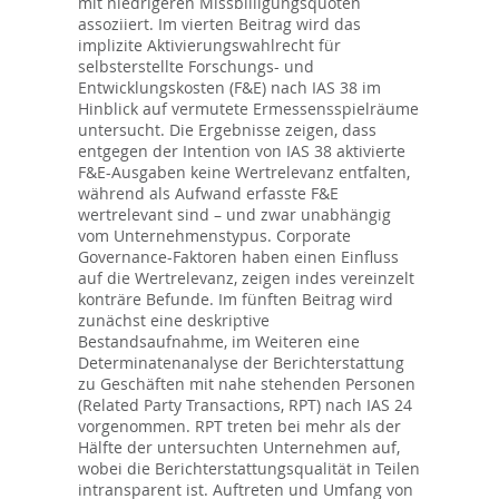
mit niedrigeren Missbilligungsquoten
assoziiert. Im vierten Beitrag wird das
implizite Aktivierungswahlrecht für
selbsterstellte Forschungs- und
Entwicklungskosten (F&E) nach IAS 38 im
Hinblick auf vermutete Ermessensspielräume
untersucht. Die Ergebnisse zeigen, dass
entgegen der Intention von IAS 38 aktivierte
F&E-Ausgaben keine Wertrelevanz entfalten,
während als Aufwand erfasste F&E
wertrelevant sind – und zwar unabhängig
vom Unternehmenstypus. Corporate
Governance-Faktoren haben einen Einfluss
auf die Wertrelevanz, zeigen indes vereinzelt
konträre Befunde. Im fünften Beitrag wird
zunächst eine deskriptive
Bestandsaufnahme, im Weiteren eine
Determinatenanalyse der Berichterstattung
zu Geschäften mit nahe stehenden Personen
(Related Party Transactions, RPT) nach IAS 24
vorgenommen. RPT treten bei mehr als der
Hälfte der untersuchten Unternehmen auf,
wobei die Berichterstattungsqualität in Teilen
intransparent ist. Auftreten und Umfang von