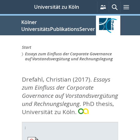
zum
Persönliche
Suche
Men
Universität zu Köln
Services
Inhalt
springen
Kölner
UniversitätsPublikationsServer
Start
Essays zum Einfluss der Corporate Governance
Sie
auf Vorstandsvergütung und Rechnungslegung
sind
Drefahl, Christian
(2017).
Essays
hier:
zum Einfluss der Corporate
Governance auf Vorstandsvergütung
und Rechnungslegung.
PhD thesis,
Universität zu Köln.