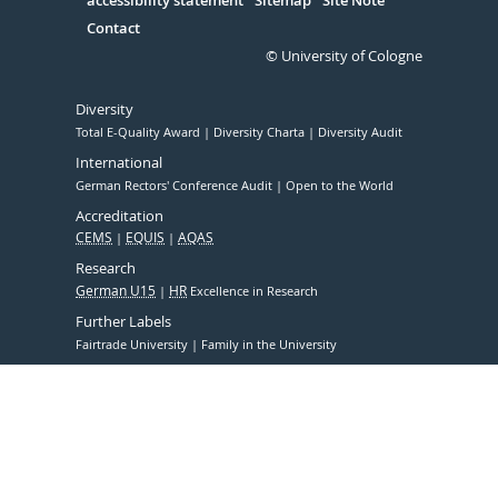
accessibility statement
Sitemap
Site Note
Contact
© University of Cologne
Diversity
Total E-Quality Award
Diversity Charta
Diversity Audit
International
German Rectors' Conference Audit
Open to the World
Accreditation
CEMS
EQUIS
AQAS
Research
German U15
HR
Excellence in Research
Further Labels
Fairtrade University
Family in the University