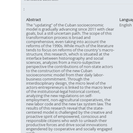
Abstract
Langua
The "updating" of the Cuban socioeconomic
English
model is gradually advancing since 2011 with clear
goals, but a still uncertain path. The scope of this
transformation process is broad and
comprehensive, even taking into account the
reforms of the 1990s. While much of the literature
tends to focus on reforms of the country's macro-
structure, this research, which is situated at the
interface between historiography and social
sciences, analyzes from a micro-subjective
perspective the contributions of non-state actors
to the construction of the new Cuban
socioeconomic model from their daily labor-
business commitment. Through the
interdisciplinary design, the micro level of the
actors-entrepreneurs is linked to the macro level
of the institutional-legal historical context,
analyzing the new regulations on self-
employment, non-agricultural cooperatives, the
new labor code and the new tax system law. The
results of this research reveal that the state-
centered model is challenged by the creative and
proactive spirit of empowered, conscious and
responsible citizens who wish to unleash their
productive forces and drive social innovations
engendered by cooperative and socially engaged
work.