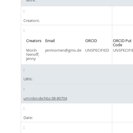
Creators:
Creators
Email
ORCID
ORCID Put
Code
Morín
jenmornen@gmx.de
UNSPECIFIED
UNSPECIFI
Nenoff,
Jenny
URN:
urn:nbn:de:hbz:38-80704
Date: