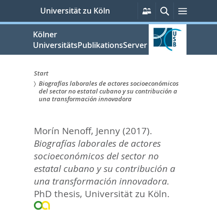
zum
Persönliche
Suche
Menü
Universität zu Köln
Services
Inhalt
springen
Kölner
UniversitätsPublikationsServer
Start
Biografías laborales de actores socioeconómicos
Sie
del sector no estatal cubano y su contribución a
una transformación innovadora
sind
hier:
Morín Nenoff, Jenny
(2017).
Biografías laborales de actores
socioeconómicos del sector no
estatal cubano y su contribución a
una transformación innovadora.
PhD thesis, Universität zu Köln.