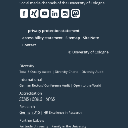
Social media channels of the University of Cologne
Facebook
Xing
Youtube
Linked
Instagram
in
Serivce
privacy protection statement
accessibility statement
Sitemap
Site Note
Contact
© University of Cologne
Diversity
Total E-Quality Award
Diversity Charta
Diversity Audit
International
German Rectors' Conference Audit
Open to the World
Accreditation
CEMS
EQUIS
AQAS
Research
German U15
HR
Excellence in Research
Further Labels
Fairtrade University
Family in the University