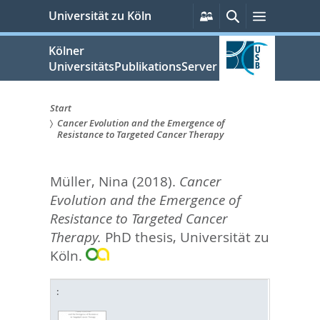
zum
Persönliche
Suche
Menü
Universität zu Köln
Services
Inhalt
springen
Kölner
UniversitätsPublikationsServer
Start
Cancer Evolution and the Emergence of
Sie
Resistance to Targeted Cancer Therapy
sind
Müller, Nina
(2018).
Cancer
hier:
Evolution and the Emergence of
Resistance to Targeted Cancer
Therapy.
PhD thesis, Universität zu
Köln.