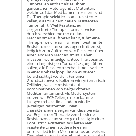
Tumorzellen enthält als Teil ihrer
genetischen Heterogenität Mutanten,
welche auf das Medikament resistent sind.
Die Therapie selektiert somit resistente
Zellen, was zu einem neuen, resistenten
Tumor führt. Weil Resistenz auf
zielgerichtete Therapie normalerweise
durch verschiedene molekulare
Mechanismen auftreten kann, führt eine
Therapie, welche auf nur einen bestimmten
Resistenzmechanismus zugeschnitten ist,
lediglich zum Auftreten von Resistenz über
einen anderen Mechanismus. Daher
müssten, wenn zielgerichtete Therapien zu
einem langfristigen Tumorrückgang führen
sollen, alle Resistenzmechanismen, welche
in einer Krebszellpopulation existieren,
berücksichtigt werden. Für einen
Grundsatzbeweis isolieren wir systematisch
Zelllinien, welche resistent auf
Kombinationen von zielgerichteten
Medikamenten sind. Als Modellsystem
nutzen wir PC9 Zellen, eine bekannte
Lungenkrebszelllinie. Indem wir die
jeweiligen resistenten Linien
charakterisieren, zeigen wir, dass bereits
vor Beginn der Therapie verschiedene
Resistenzmechanismen gleichzeitig in einer
Population existieren. Wir leiten vier
resistente Linien ab, die alle einen
unterschiedlichen Mechanismus aufweisen.
Eine Medikamentenkombination, die auf all