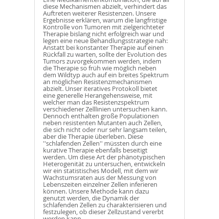
diese Mechanismen abzielt, verhindert das
Auftreten weiterer Resistenzen. Unsere
Ergebnisse erklären, warum die langfristige
Kontrolle von Tumoren mit zielgerichteter
Therapie bislang nicht erfolgreich war und
legen eine neue Behandlungsstrategie nah:
Anstatt bei konstanter Therapie auf einen
Rückfall zu warten, sollte der Evolution des
Tumors zuvorgekommen werden, indem
die Therapie so früh wie möglich neben
dem Wildtyp auch auf ein breites Spektrum
an möglichen Resistenzmechanismen
abzielt. Unser iteratives Protokoll bietet
eine generelle Herangehensweise, mit
welcher man das Resistenzspektrum
verschiedener Zelllinien untersuchen kann.
Dennoch enthalten große Populationen
neben resistenten Mutanten auch Zellen,
die sich nicht oder nur sehr langsam teilen,
aber die Therapie überleben. Diese
''schlafenden Zellen'' müssten durch eine
kurative Therapie ebenfalls beseitigt
werden. Um diese Art der phänotypischen
Heterogenität zu untersuchen, entwickeln
wir ein statistisches Modell, mit dem wir
Wachstumsraten aus der Messung von
Lebenszeiten einzelner Zellen inferieren
können. Unsere Methode kann dazu
genutzt werden, die Dynamik der
schlafenden Zellen zu charakterisieren und
festzulegen, ob dieser Zellzustand vererbt
werden kann.