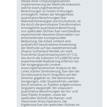
Details einer computergestuetzten
Implementierung der Methode erlaeutert,
welche stoerungstheoretische
Berechnungen zu hohen Ordnungen
ermoeglicht. Neben der Moeglichkeit,
quantitative Berechnungen fuer
Mehrteilchenenergien durchzufuehren, ist
die durch die perturbative Transformation
ermoeglichte quantitative Berechnung
von spektralen Dichten fuer verschiedene
experimentell relevante Observablen von
entscheidender konzeptioneller
Bedeutung. Die Arbeit umfasst eine
ausfuehrlich beschriebene Anwendung
der Methode auf das zweidimensionale
Shastry-Sutherland Modell, ein stark
frustriertes Quantenspinsystem (S=1/2),
das durch die Substanz SrCu2(BO3)2 eine
experimentelle Realisierung erfahren hat.
Der Ausgangspunkt unserer
stoerungstheoretischen Analyse ist der
Limes starker Dimerisierung, fuer den der
Grundzustand durch Singuletts auf den
Dimeren gegeben ist. Die elementaren
Anregungen, oder Quasiteilchen, werden
durch einzelne, zu Tripletts aufgebrochene
Singuletts dargestellt. Wir erlaeutern
quantitative Berechnungen der Ein- und
Zwei-Triplett Energien, sowie der
spektralen Dichten des Raman- und
Neutronen-Streu-Operators. Die
Ergebnisse fuer die spektralen Dichten im