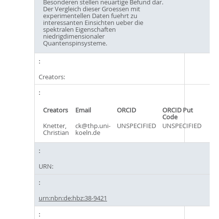
Besonderen stellen neuartige Befund dar.
Der Vergleich dieser Groessen mit
experimentellen Daten fuehrt zu
interessanten Einsichten ueber die
spektralen Eigenschaften
niedrigdimensionaler
Quantenspinsysteme.
Creators:
Creators
Email
ORCID
ORCID Put
Code
Knetter,
ck@thp.uni-
UNSPECIFIED
UNSPECIFIED
Christian
koeln.de
URN:
urn:nbn:de:hbz:38-9421