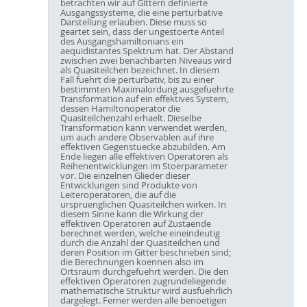
betrachten wir auf Gittern definierte
Ausgangssysteme, die eine perturbative
Darstellung erlauben. Diese muss so
geartet sein, dass der ungestoerte Anteil
des Ausgangshamiltonians ein
aequidistantes Spektrum hat. Der Abstand
zwischen zwei benachbarten Niveaus wird
als Quasiteilchen bezeichnet. In diesem
Fall fuehrt die perturbativ, bis zu einer
bestimmten Maximalordung ausgefuehrte
Transformation auf ein effektives System,
dessen Hamiltonoperator die
Quasiteilchenzahl erhaelt. Dieselbe
Transformation kann verwendet werden,
um auch andere Observablen auf ihre
effektiven Gegenstuecke abzubilden. Am
Ende liegen alle effektiven Operatoren als
Reihenentwicklungen im Stoerparameter
vor. Die einzelnen Glieder dieser
Entwicklungen sind Produkte von
Leiteroperatoren, die auf die
urspruenglichen Quasiteilchen wirken. In
diesem Sinne kann die Wirkung der
effektiven Operatoren auf Zustaende
berechnet werden, welche eineindeutig
durch die Anzahl der Quasiteilchen und
deren Position im Gitter beschrieben sind;
die Berechnungen koennen also im
Ortsraum durchgefuehrt werden. Die den
effektiven Operatoren zugrundeliegende
mathematische Struktur wird ausfuehrlich
dargelegt. Ferner werden alle benoetigen