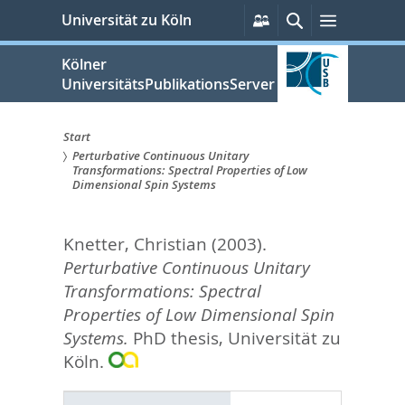
zum
Persönliche
Suche
Menü
Universität zu Köln
Services
Inhalt
springen
Kölner
UniversitätsPublikationsServer
Start
Perturbative Continuous Unitary
Sie
Transformations: Spectral Properties of Low
Dimensional Spin Systems
sind
hier:
Knetter, Christian
(2003).
Perturbative Continuous Unitary
Transformations: Spectral
Properties of Low Dimensional Spin
Systems.
PhD thesis, Universität zu
Köln.