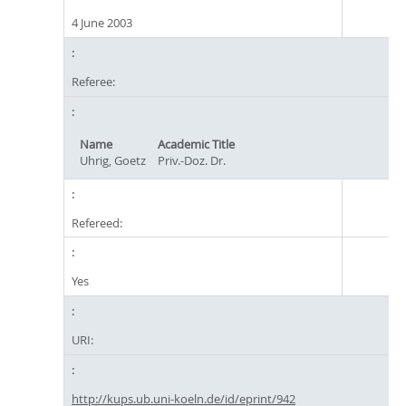
4 June 2003
Referee:
Name
Academic Title
Uhrig, Goetz
Priv.-Doz. Dr.
Refereed:
Yes
URI:
http://kups.ub.uni-koeln.de/id/eprint/942