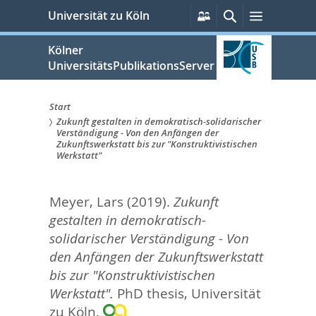
zum
Persönliche
Suche
Menü
Universität zu Köln
Services
Inhalt
springen
Kölner
UniversitätsPublikationsServer
Start
Zukunft gestalten in demokratisch-solidarischer
Sie
Verständigung - Von den Anfängen der
Zukunftswerkstatt bis zur "Konstruktivistischen
sind
Werkstatt"
hier:
Meyer, Lars
(2019).
Zukunft
gestalten in demokratisch-
solidarischer Verständigung - Von
den Anfängen der Zukunftswerkstatt
bis zur "Konstruktivistischen
Werkstatt".
PhD thesis, Universität
zu Köln.