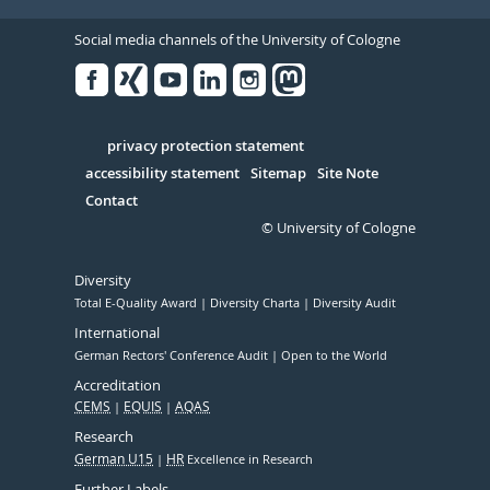
Social media channels of the University of Cologne
Facebook
Xing
Youtube
Linked
Instagram
in
Serivce
privacy protection statement
accessibility statement
Sitemap
Site Note
Contact
© University of Cologne
Diversity
Total E-Quality Award
Diversity Charta
Diversity Audit
International
German Rectors' Conference Audit
Open to the World
Accreditation
CEMS
EQUIS
AQAS
Research
German U15
HR
Excellence in Research
Further Labels