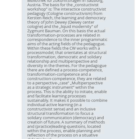
Bibliothek für Zukunftsfragen in Salzburg,
Austria. The basis for the „constuctivist
workshop“ is: The interactice constructivist
pedagogy (Cologne constructivism) from
Kersten Reich, the learning and democracy
theory of John Dewey (Dewey center
cologne) and the „liquid modernity“ of
Zygmunt Bauman. On this basis the actual
transformation-processes are related in
correspondence to the inner programmatic
aims of the acting fields of the pedagogue.
Within these fields the CW works with a
processmodel, that orientates at structural
transformation, democratic and solidary
relationship and multiperspective and
diversity in the themes. For the pedagogue
there are defined a process-competence,
transformation-competence and a
construction-competence, they are related
to a perspective-„case“ „Multiperspective
as a strategic instrument“ within the
process. This is the ability to initiate, enable
and facilitate learning processes
sustainably. It makes it possible to combine
individual active learning (in a
constructivist sense) and an inclusive
structural transformation to focus a
solidary communication (democracy) and
creation of future. A summary of methods
and (practice)leading-questions, located
within the process, enable planning and
reflection of the process on a situative