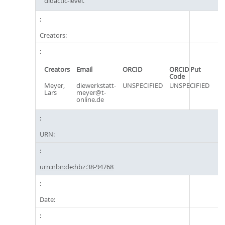
didactic-level.
Creators:
Creators
Email
ORCID
ORCID Put
Code
Meyer,
diewerkstatt-
UNSPECIFIED
UNSPECIFIED
Lars
meyer@t-
online.de
URN:
urn:nbn:de:hbz:38-94768
Date: