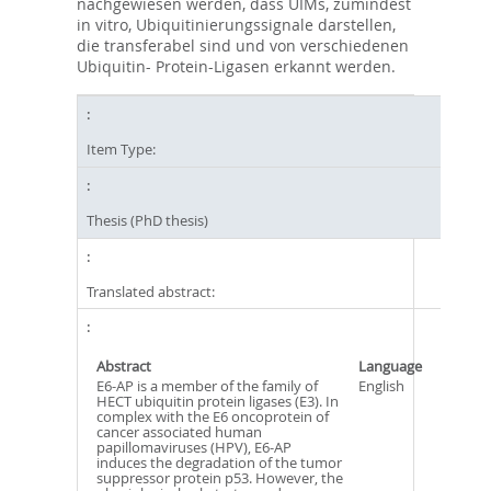
nachgewiesen werden, dass UIMs, zumindest
in vitro, Ubiquitinierungssignale darstellen,
die transferabel sind und von verschiedenen
Ubiquitin- Protein-Ligasen erkannt werden.
Item Type:
Thesis (PhD thesis)
Translated abstract:
Abstract
Language
E6-AP is a member of the family of
English
HECT ubiquitin protein ligases (E3). In
complex with the E6 oncoprotein of
cancer associated human
papillomaviruses (HPV), E6-AP
induces the degradation of the tumor
suppressor protein p53. However, the