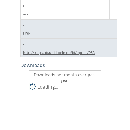
Yes
URI:
http://kups.ub.uni-koeln.de/id/eprint/953
Downloads
Downloads per month over past
year
Loading...