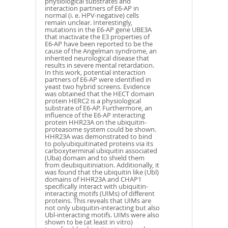
physiological substrates and
interaction partners of E6-AP in
normal (i. e. HPV-negative) cells
remain unclear. Interestingly,
mutations in the E6-AP gene UBE3A
that inactivate the E3 properties of
E6-AP have been reported to be the
cause of the Angelman syndrome, an
inherited neurological disease that
results in severe mental retardation.
In this work, potential interaction
partners of E6-AP were identified in
yeast two hybrid screens. Evidence
was obtained that the HECT domain
protein HERC2 is a physiological
substrate of E6-AP. Furthermore, an
influence of the E6-AP interacting
protein HHR23A on the ubiquitin-
proteasome system could be shown.
HHR23A was demonstrated to bind
to polyubiquitinated proteins via its
carboxyterminal ubiquitin associated
(Uba) domain and to shield them
from deubiquitiniation. Additionally, it
was found that the ubiquitin like (Ubl)
domains of HHR23A and CHAP1
specifically interact with ubiquitin-
interacting motifs (UIMs) of different
proteins. This reveals that UIMs are
not only ubiquitin-interacting but also
Ubl-interacting motifs. UIMs were also
shown to be (at least in vitro)