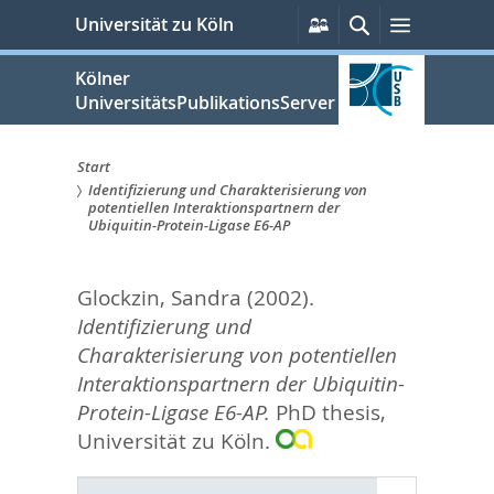
zum
Persönliche
Suche
Menü
Universität zu Köln
Services
Inhalt
springen
Kölner
UniversitätsPublikationsServer
Start
Identifizierung und Charakterisierung von
Sie
potentiellen Interaktionspartnern der
Ubiquitin-Protein-Ligase E6-AP
sind
hier:
Glockzin, Sandra
(2002).
Identifizierung und
Charakterisierung von potentiellen
Interaktionspartnern der Ubiquitin-
Protein-Ligase E6-AP.
PhD thesis,
Universität zu Köln.