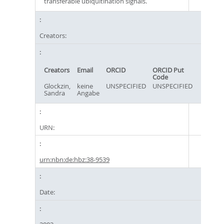
transferable ubiquitination signals.
Creators:
Creators
Email
ORCID
ORCID Put
Code
Glockzin,
keine
UNSPECIFIED
UNSPECIFIED
Sandra
Angabe
URN:
urn:nbn:de:hbz:38-9539
Date: