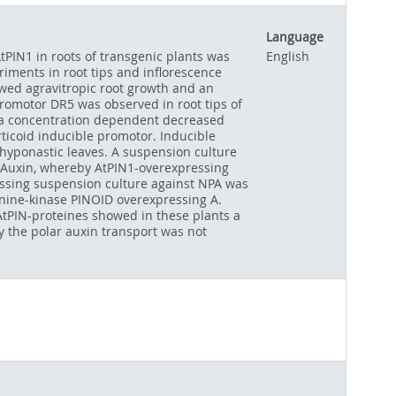
Language
PIN1 in roots of transgenic plants was
English
iments in root tips and inflorescence
owed agravitropic root growth and an
promotor DR5 was observed in root tips of
d a concentration dependent decreased
rticoid inducible promotor. Inducible
 hyponastic leaves. A suspension culture
d Auxin, whereby AtPIN1-overexpressing
ressing suspension culture against NPA was
onine-kinase PINOID overexpressing A.
d AtPIN-proteines showed in these plants a
by the polar auxin transport was not