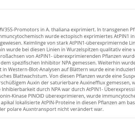
35S-Promotors in A. thaliana exprimiert. In transgenen Pf
mmuncytochemisch wurde ectopisch exprimiertes AtPIN1 in
gewiesen. Keimlinge von stark AtPIN1-überexprimiernde Li
 wurde bei diesen Linien in Wurzelspitzen qualitativ eine v
Sproßachsen von AtPIN1- überexprimierenden Pflanzen wurd
 dem spezifischen Inhibitor NPA gemessen. Weiterhin wurde 
rt in Western-Blot-Analysen auf Blättern wurde eine induzie
sches Blattwachstum. Von diesen Pflanzen wurde eine Suspe
rschüßigem Auxin der saturierbare Auxinefflux gemessen, 
e Inhibierbarkeit durch NPA war durch AtPIN1- Überexpressi
hreonin-Kinase PINOID überexprimieren, wurde immuncytoche
 apikal lokalisierte AtPIN-Proteine in diesen Pflanzen am ba
 der polare Auxntransport nicht verändert war.