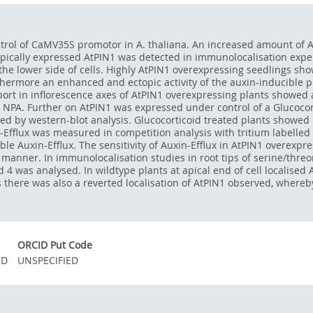
ol of CaMV35S promotor in A. thaliana. An increased amount of At
opically expressed AtPIN1 was detected in immunolocalisation exper
 the lower side of cells. Highly AtPIN1 overexpressing seedlings sh
thermore an enhanced and ectopic activity of the auxin-inducible 
sport in inflorescence axes of AtPIN1 overexpressing plants showe
tor NPA. Further on AtPIN1 was expressed under control of a Glucoco
ed by western-blot analysis. Glucocorticoid treated plants showed
-Efflux was measured in competition analysis with tritium labelle
ble Auxin-Efflux. The sensitivity of Auxin-Efflux in AtPIN1 overexp
manner. In immunolocalisation studies in root tips of serine/thre
nd 4 was analysed. In wildtype plants at apical end of cell localise
es there was also a reverted localisation of AtPIN1 observed, where
ORCID Put Code
ED
UNSPECIFIED