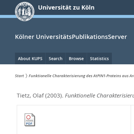
zum
Universität zu Köln
Inhalt
springen
Kölner UniversitätsPublikationsServer
Hauptnavigation
About KUPS
Search
Browse
Statistics
Start
Funktionelle Charakterisierung des AtPIN1-Proteins aus A
Sie
Tietz, Olaf
(2003).
Funktionelle Charakterisier
sind
hier: