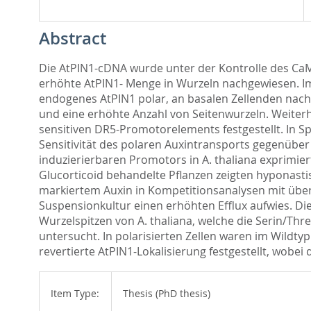
Abstract
Die AtPIN1-cDNA wurde unter der Kontrolle des CaMV
erhöhte AtPIN1- Menge in Wurzeln nachgewiesen. I
endogenes AtPIN1 polar, an basalen Zellenden nach
und eine erhöhte Anzahl von Seitenwurzeln. Weiterhin
sensitiven DR5-Promotorelements festgestellt. In 
Sensitivität des polaren Auxintransports gegenüber
induzierierbaren Promotors in A. thaliana exprimie
Glucorticoid behandelte Pflanzen zeigten hyponasti
markiertem Auxin in Kompetitionsanalysen mit übe
Suspensionkultur einen erhöhten Efflux aufwies. Di
Wurzelspitzen von A. thaliana, welche die Serin/T
untersucht. In polarisierten Zellen waren im Wildtyp
revertierte AtPIN1-Lokalisierung festgestellt, wobei
Item Type:
Thesis (PhD thesis)