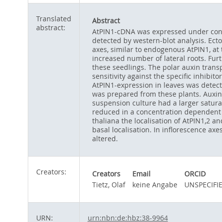
Translated
Abstract
abstract:
AtPIN1-cDNA was expressed under contr
detected by western-blot analysis. Ect
axes, similar to endogenous AtPIN1, at
increased number of lateral roots. Fur
these seedlings. The polar auxin tran
sensitivity against the specific inhibi
AtPIN1-expression in leaves was detect
was prepared from these plants. Auxin
suspension culture had a larger satura
reduced in a concentration dependent 
thaliana the localisation of AtPIN1,2 a
basal localisation. In inflorescence ax
altered.
Creators:
Creators
Email
ORCID
Tietz, Olaf
keine Angabe
UNSPECIFI
URN:
urn:nbn:de:hbz:38-9964