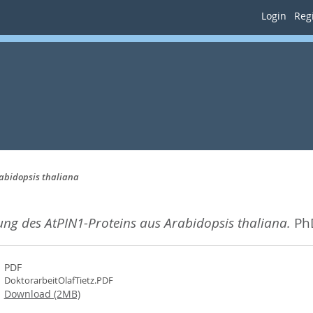
Login
Regi
rabidopsis thaliana
ung des AtPIN1-Proteins aus Arabidopsis thaliana.
PhD
PDF
DoktorarbeitOlafTietz.PDF
Download (2MB)