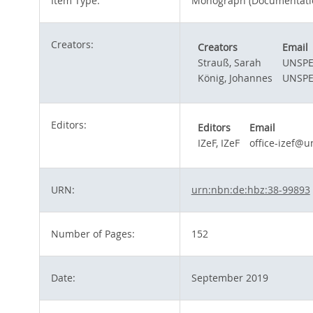
Item Type:
Monograph (Documentati
Creators:
Creators
Email
Strauß, Sarah
UNSPE
König, Johannes
UNSPE
Editors:
Editors
Email
IZeF, IZeF
office-izef@u
URN:
urn:nbn:de:hbz:38-99893
Number of Pages:
152
Date:
September 2019