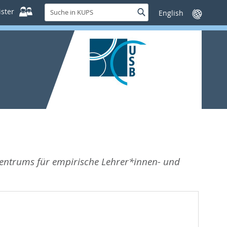
Suche
ster
Suche
Sprache
in
wechseln
KUPS
 Zentrums für empirische Lehrer*innen- und