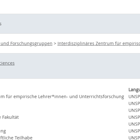
s
ts- und Forschungsgruppen
>
Interdisziplinäres Zentrum für empiris
ciences
Lang
rum für empirische Lehrer*innen- und Unterrichtsforschung
UNSP
UNSP
UNSP
 Fakultät
UNSP
UNSP
ung
UNSP
ftliche Teilhabe
UNSP