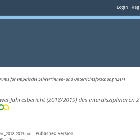
Login
Regi
trums für empirische Lehrer*innen- und Unterrichtsforschung (IZeF)
wei-Jahresbericht (2018/2019) des Interdisziplinären
- Published Version
cht_2018-2019.pdf
B)
|
Preview