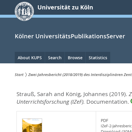
zum
Universität zu Köln
Inhalt
springen
Kölner UniversitätsPublikationsServer
Hauptnavigation
About KUPS
Search
Browse
Statistics
Start
Zwei-Jahresbericht (2018/2019) des Interdisziplinären Zen
Sie
Strauß, Sarah
and
König, Johannes
(2019).
Z
sind
Unterrichtsforschung (IZeF).
Documentation.
hier:
PDF
IZeF-2-Jahresberi
Download (30M