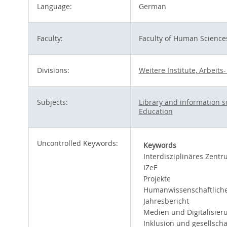
Language:
German
Faculty:
Faculty of Human Science
Divisions:
Weitere Institute, Arbei
Subjects:
Library and information s
Education
Uncontrolled Keywords:
Keywords
Interdisziplinäres Zent
IZeF
Projekte
Humanwissenschaftliche
Jahresbericht
Medien und Digitalisier
Inklusion und gesellscha