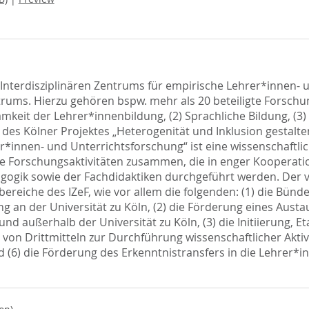
Interdisziplinären Zentrums für empirische Lehrer*innen- u
trums. Hierzu gehören bspw. mehr als 20 beteiligte Forsch
it der Lehrer*innenbildung, (2) Sprachliche Bildung, (3) I
es Kölner Projektes „Heterogenität und Inklusion gestalten
er*innen- und Unterrichtsforschung“ ist eine wissenschaftl
gige Forschungsaktivitäten zusammen, die in enger Kooperat
gogik sowie der Fachdidaktiken durchgeführt werden. Der v
bereiche des IZeF, wie vor allem die folgenden: (1) die Bün
 an der Universität zu Köln, (2) die Förderung eines Aust
d außerhalb der Universität zu Köln, (3) die Initiierung, E
 von Drittmitteln zur Durchführung wissenschaftlicher Aktiv
6) die Förderung des Erkenntnistransfers in die Lehrer*inn