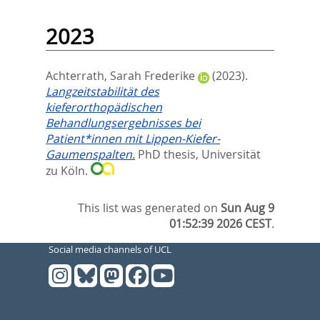
2023
Achterrath, Sarah Frederike
(2023).
Langzeitstabilität des
kieferorthopädischen
Behandlungsergebnisses bei
Patient*innen mit Lippen-Kiefer-
Gaumenspalten.
PhD thesis, Universität
zu Köln.
This list was generated on
Sun Aug 9
01:52:39 2026 CEST
.
Social media channels of UCL