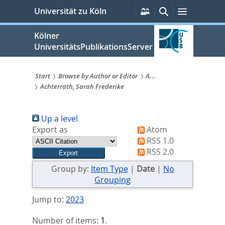
zum
Persönliche
Suche
Menü
Universität zu Köln
Services
Inhalt
springen
Kölner
UniversitätsPublikationsServer
Start
Browse by Author or Editor
A...
Achterrath, Sarah Frederike
Sie
sind
Up a level
hier:
Export as
Atom
RSS 1.0
RSS 2.0
Group by:
Item Type
|
Date
|
No
Grouping
Jump to:
2023
Number of items:
1
.