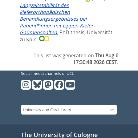
Langzeitstabilität des
kieferorthopädischen
Behandlungsergebnisses bei
Patient*innen mit Lippen-Kiefer-
Gaumenspalten.
PhD thesis, Universität
zu Köln.
This list was generated on
Thu Aug 6
17:30:48 2026 CEST
.
Social media channels of UCL
The University of Cologne