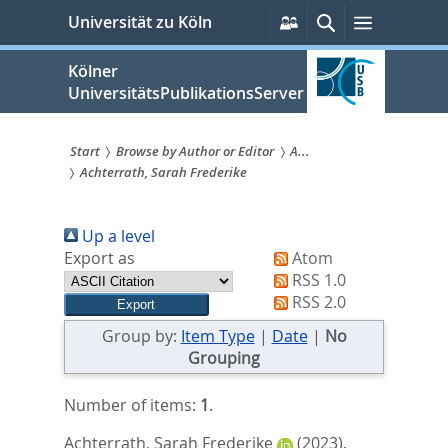
zum
Persönliche
Suche
Menü
Universität zu Köln
Services
Inhalt
springen
Kölner
UniversitätsPublikationsServer
Start
Browse by Author or Editor
A...
Achterrath, Sarah Frederike
Sie
sind
Up a level
hier:
Export as
Atom
RSS 1.0
RSS 2.0
Group by:
Item Type
|
Date
|
No
Grouping
Number of items:
1
.
Achterrath, Sarah Frederike
(2023).