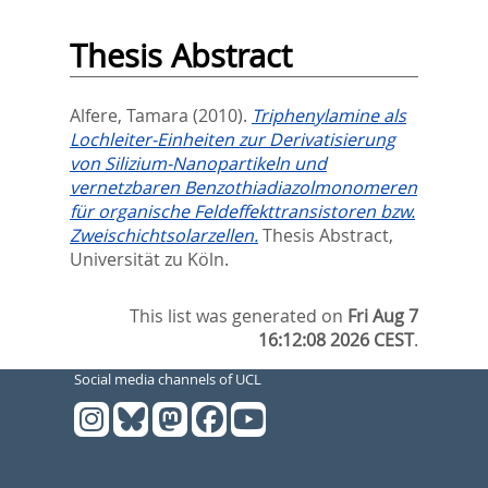
Thesis Abstract
Alfere, Tamara
(2010).
Triphenylamine als
Lochleiter-Einheiten zur Derivatisierung
von Silizium-Nanopartikeln und
vernetzbaren Benzothiadiazolmonomeren
für organische Feldeffekttransistoren bzw.
Zweischichtsolarzellen.
Thesis Abstract,
Universität zu Köln.
This list was generated on
Fri Aug 7
16:12:08 2026 CEST
.
Social media channels of UCL