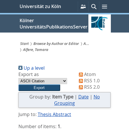
zum
Persönliche
Suche
Menü
Universität zu Köln
Services
Inhalt
springen
Kölner
UniversitätsPublikationsServer
Start
Browse by Author or Editor
A...
Alfere, Tamara
Sie
sind
Up a level
hier:
Export as
Atom
RSS 1.0
RSS 2.0
Group by:
Item Type
|
Date
|
No
Grouping
Jump to:
Thesis Abstract
Number of items:
1
.