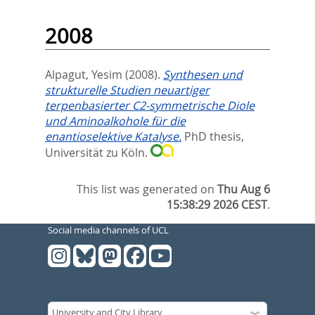
2008
Alpagut, Yesim
(2008).
Synthesen und
strukturelle Studien neuartiger
terpenbasierter C2-symmetrische Diole
und Aminoalkohole für die
enantioselektive Katalyse.
PhD thesis,
Universität zu Köln.
This list was generated on
Thu Aug 6
15:38:29 2026 CEST
.
Social media channels of UCL