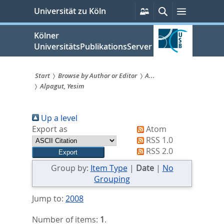
zum
Persönliche
Suche
Menü
Universität zu Köln
Services
Inhalt
springen
Kölner
UniversitätsPublikationsServer
Start
Browse by Author or Editor
A...
Alpagut, Yesim
Sie
sind
Up a level
hier:
Export as
Atom
RSS 1.0
RSS 2.0
Group by:
Item Type
|
Date
|
No
Grouping
Jump to:
2008
Number of items:
1
.