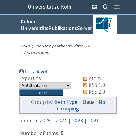
zum
Persönliche
Suche
Menü
Universität zu Köln
Services
Inhalt
springen
Kölner
UniversitätsPublikationsServer
Start
Browse by Author or Editor
A...
Arbeiter, Jana
Sie
sind
Up a level
hier:
Export as
Atom
RSS 1.0
RSS 2.0
Group by:
Item Type
|
Date
|
No
Grouping
Jump to:
2025
|
2024
|
2023
|
2021
Number of items:
5
.