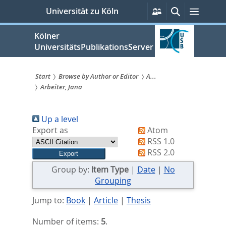
zum
Persönliche
Suche
Menü
Universität zu Köln
Services
Inhalt
springen
Kölner
UniversitätsPublikationsServer
Start
Browse by Author or Editor
A...
Arbeiter, Jana
Sie
sind
Up a level
hier:
Export as
Atom
RSS 1.0
RSS 2.0
Group by:
Item Type
|
Date
|
No
Grouping
Jump to:
Book
|
Article
|
Thesis
Number of items:
5
.