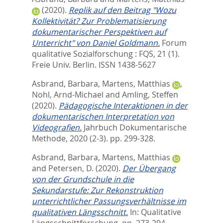
(2020).
Replik auf den Beitrag "Wozu
Kollektivität? Zur Problematisierung
dokumentarischer Perspektiven auf
Unterricht" von Daniel Goldmann.
Forum
qualitative Sozialforschung : FQS, 21 (1).
Freie Univ. Berlin. ISSN 1438-5627
Asbrand, Barbara
,
Martens, Matthias
,
Nohl, Arnd-Michael
and
Amling, Steffen
(2020).
Pädagogische Interaktionen in der
dokumentarischen Interpretation von
Videografien.
Jahrbuch Dokumentarische
Methode, 2020 (2-3). pp. 299-328.
Asbrand, Barbara
,
Martens, Matthias
and
Petersen, D.
(2020).
Der Übergang
von der Grundschule in die
Sekundarstufe: Zur Rekonstruktion
unterrichtlicher Passungsverhältnisse im
qualitativen Längsschnitt.
In:
Qualitative
Längsschnittforschung,
pp. 273-294.