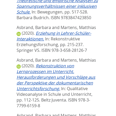
Theoretische und empirische Analysen zu
Spannungsverhältnissen einer inklusiven
Schule.
In:
Bewegungen,
pp. 517-528.
Barbara Budrich. ISBN 9783847423850
Asbrand, Barbara
and
Martens, Matthias
(2020).
Erziehung in Lehrer-Schüler-
Interaktionen.
In:
Rekonstruktive
Erziehungsforschung,
pp. 215-237.
Springer VS. ISBN 978-3-658-28126-7
Asbrand, Barbara
and
Martens, Matthias
(2020).
Rekonstruktion von
Lernprozessen im Unterricht.
Herausforderungen und Vorschläge aus
der Perspektive der dokumentarischen
Unterrichtsforschung.
In:
Qualitative
Videoanalyse in Schule und Unterricht,
pp. 112-125. Beltz Juventa. ISBN 978-3-
7799-6159-8
Asbrand, Barbara
and
Martens, Matthias