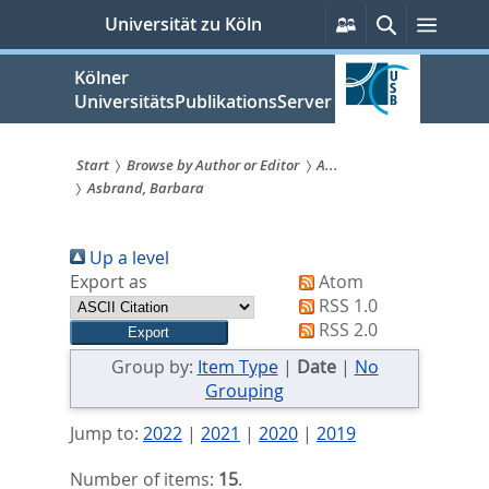
zum
Persönliche
Suche
Menü
Universität zu Köln
Services
Inhalt
springen
Kölner
UniversitätsPublikationsServer
Start
Browse by Author or Editor
A...
Asbrand, Barbara
Sie
sind
Up a level
hier:
Export as
Atom
RSS 1.0
RSS 2.0
Group by:
Item Type
|
Date
|
No
Grouping
Jump to:
2022
|
2021
|
2020
|
2019
Number of items:
15
.