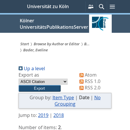
zum
Persönliche
Suche
Menü
Universität zu Köln
Services
Inhalt
springen
Kölner
UniversitätsPublikationsServer
Start
Browse by Author or Editor
B...
Bader, Eveline
Sie
sind
Up a level
hier:
Export as
Atom
RSS 1.0
RSS 2.0
Group by:
Item Type
|
Date
|
No
Grouping
Jump to:
2019
|
2018
Number of items:
2
.