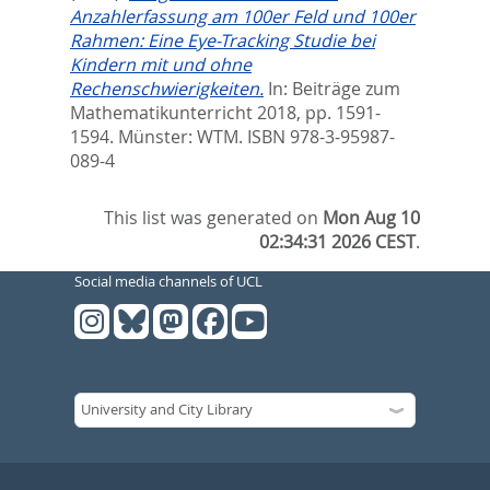
Anzahlerfassung am 100er Feld und 100er
Rahmen: Eine Eye-Tracking Studie bei
Kindern mit und ohne
Rechenschwierigkeiten.
In:
Beiträge zum
Mathematikunterricht 2018,
pp. 1591-
1594. Münster: WTM. ISBN 978-3-95987-
089-4
This list was generated on
Mon Aug 10
02:34:31 2026 CEST
.
Social media channels of UCL