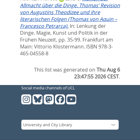
Allmacht über die Dinge. Thomas’ Revision
von Augustins Theodizee und ihre
literarischen Folgen (Thomas von Aquin –
Francesco Petrarca).
In:
Lenkung der
Dinge. Magie, Kunst und Politik in der
Frühen Neuzeit,
pp. 35-99. Frankfurt am
Main: Vittorio Klostermann. ISBN 978-3-
465-04558-8
This list was generated on
Thu Aug 6
23:47:55 2026 CEST
.
Social media channels of UCL