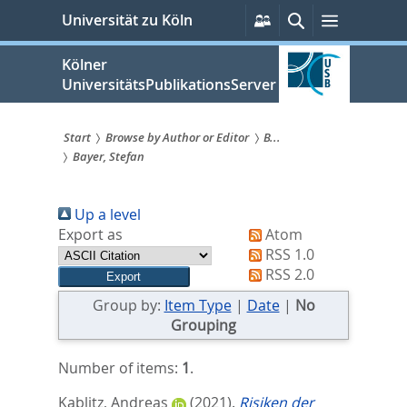
zum
Persönliche
Suche
Menü
Universität zu Köln
Services
Inhalt
springen
Kölner
UniversitätsPublikationsServer
Start
Browse by Author or Editor
B...
Bayer, Stefan
Sie
sind
Up a level
hier:
Export as
Atom
RSS 1.0
RSS 2.0
Group by:
Item Type
|
Date
|
No
Grouping
Number of items:
1
.
Kablitz, Andreas
(2021).
Risiken der