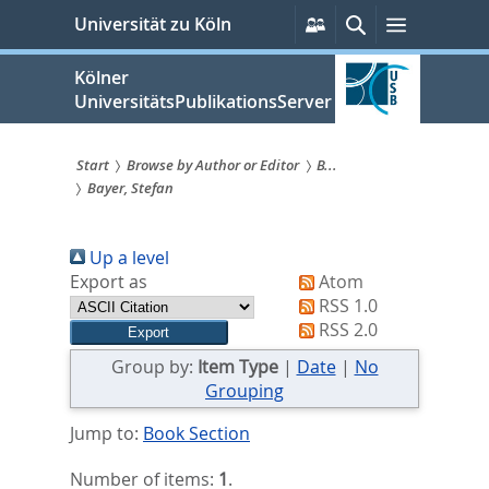
zum
Persönliche
Suche
Menü
Universität zu Köln
Services
Inhalt
springen
Kölner
UniversitätsPublikationsServer
Start
Browse by Author or Editor
B...
Bayer, Stefan
Sie
sind
Up a level
hier:
Export as
Atom
RSS 1.0
RSS 2.0
Group by:
Item Type
|
Date
|
No
Grouping
Jump to:
Book Section
Number of items:
1
.