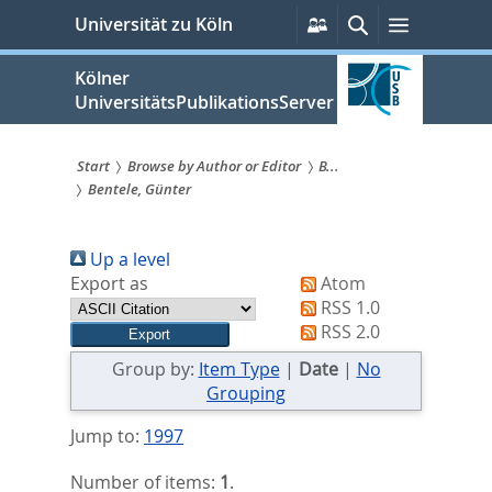
zum
Persönliche
Suche
Menü
Universität zu Köln
Services
Inhalt
springen
Kölner
UniversitätsPublikationsServer
Start
Browse by Author or Editor
B...
Bentele, Günter
Sie
sind
Up a level
hier:
Export as
Atom
RSS 1.0
RSS 2.0
Group by:
Item Type
|
Date
|
No
Grouping
Jump to:
1997
Number of items:
1
.