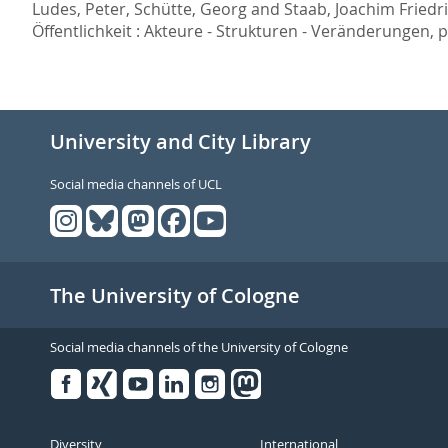
Ludes, Peter
,
Schütte, Georg
and
Staab, Joachim Friedr
Öffentlichkeit : Akteure - Strukturen - Veränderungen,
p
University and City Library
Social media channels of UCL
The University of Cologne
Social media channels of the University of Cologne
Facebook
Xing
Youtube
Linked
Instagram
in
Diversity
International