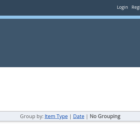
Login
Regi
Group by:
Item Type
|
Date
|
No Grouping