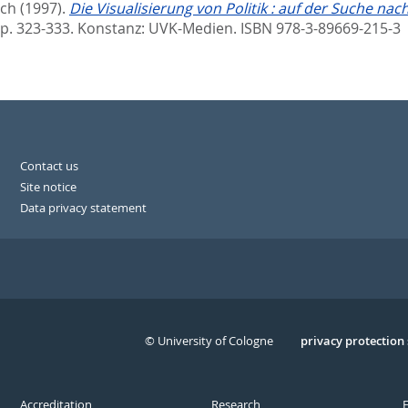
ich
(1997).
Die Visualisierung von Politik : auf der Suche na
p. 323-333. Konstanz: UVK-Medien. ISBN 978-3-89669-215-3
Contact us
Site notice
Data privacy statement
© University of Cologne
Serivce
privacy protection
Accreditation
Research