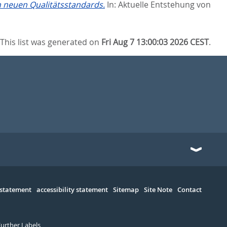
ch neuen Qualitätsstandards.
In:
Aktuelle Entstehung von
This list was generated on
Fri Aug 7 13:00:03 2026 CEST
.
 statement
accessibility statement
Sitemap
Site Note
Contact
Further Labels