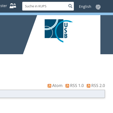
Suche
ster
Suche
Sprache
in
wechseln
KUPS
Atom
RSS 1.0
RSS 2.0