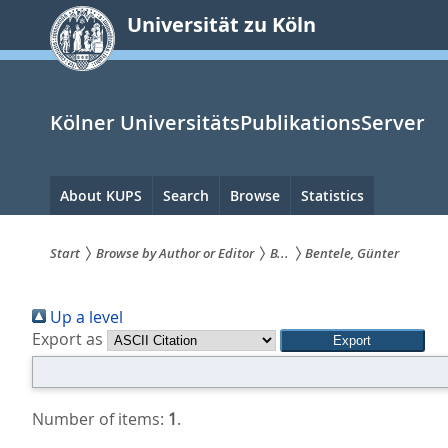
zum
Universität zu Köln
Inhalt
springen
Kölner UniversitätsPublikationsServer
Hauptnavigation
About KUPS
Search
Browse
Statistics
Start
Browse by Author or Editor
B...
Bentele, Günter
Sie
Up a level
sind
Export as
hier:
Number of items:
1
.