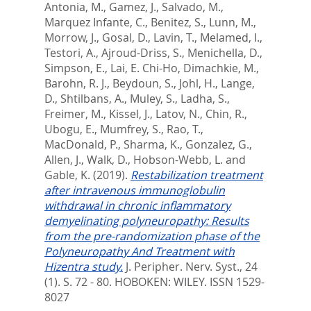
Antonia, M.
,
Gamez, J.
,
Salvado, M.
,
Marquez Infante, C.
,
Benitez, S.
,
Lunn, M.
,
Morrow, J.
,
Gosal, D.
,
Lavin, T.
,
Melamed, I.
,
Testori, A.
,
Ajroud-Driss, S.
,
Menichella, D.
,
Simpson, E.
,
Lai, E. Chi-Ho
,
Dimachkie, M.
,
Barohn, R. J.
,
Beydoun, S.
,
Johl, H.
,
Lange,
D.
,
Shtilbans, A.
,
Muley, S.
,
Ladha, S.
,
Freimer, M.
,
Kissel, J.
,
Latov, N.
,
Chin, R.
,
Ubogu, E.
,
Mumfrey, S.
,
Rao, T.
,
MacDonald, P.
,
Sharma, K.
,
Gonzalez, G.
,
Allen, J.
,
Walk, D.
,
Hobson-Webb, L.
and
Gable, K.
(2019).
Restabilization treatment
after intravenous immunoglobulin
withdrawal in chronic inflammatory
demyelinating polyneuropathy: Results
from the pre-randomization phase of the
Polyneuropathy And Treatment with
Hizentra study.
J. Peripher. Nerv. Syst., 24
(1). S. 72 - 80.
HOBOKEN: WILEY. ISSN 1529-
8027