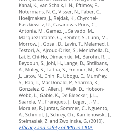
Kanai, K.
,
van Schaik, I. N.
,
Eftimov, F.
,
Notermans, N. C.
,
Visser, N.
,
Faber, C.
,
Hoeijmakers, J.
,
Rejdak, K.
,
Chyrchel-
Paszkiewicz, U.
,
Casanovas Pons, C.
,
Antonia, M.
,
Gamez, J.
,
Salvado, M.
,
Marquez Infante, C.
,
Benitez, S.
,
Lunn, M.
,
Morrow, J.
,
Gosal, D.
,
Lavin, T.
,
Melamed, I.
,
Testori, A.
,
Ajroud-Driss, S.
,
Menichella, D.
,
Lai, E. Chi-Ho
,
Dimachkie, M.
,
Barohn, R. J.
,
Beydoun, S.
,
Johl, H.
,
Lange, D.
,
Shtilbans,
A.
,
Muley, S.
,
Ladha, S.
,
Freimer, M.
,
Kissel,
J.
,
Latov, N.
,
Chin, R.
,
Ubogu, E.
,
Mumfrey,
S.
,
Rao, T.
,
MacDonald, P.
,
Sharma, K.
,
Gonzalez, G.
,
Allen, J.
,
Walk, D.
,
Hobson-
Webb, L.
,
Gable, K.
,
De Bleecker, J. L.
,
Saarela, M.
,
Franques, J.
,
Leger, J. -M.
,
Morales, R. Juntas
,
Sommer, C.
,
Nguento,
A.
,
Schmidt, J.
,
Schrey, Ch.
,
Kamienowski, J.
,
Stelmasiak, Z.
and
Zwolinska, G.
(2019).
Efficacy and safety of IVIG in CIDP: