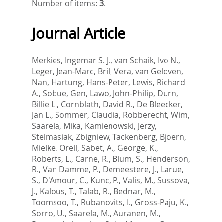
Number of items:
3
.
Journal Article
Merkies, Ingemar S. J.
,
van Schaik, Ivo N.
,
Leger, Jean-Marc
,
Bril, Vera
,
van Geloven,
Nan
,
Hartung, Hans-Peter
,
Lewis, Richard
A.
,
Sobue, Gen
,
Lawo, John-Philip
,
Durn,
Billie L.
,
Cornblath, David R.
,
De Bleecker,
Jan L.
,
Sommer, Claudia
,
Robberecht, Wim
,
Saarela, Mika
,
Kamienowski, Jerzy
,
Stelmasiak, Zbigniew
,
Tackenberg, Bjoern
,
Mielke, Orell
,
Sabet, A.
,
George, K.
,
Roberts, L.
,
Carne, R.
,
Blum, S.
,
Henderson,
R.
,
Van Damme, P.
,
Demeestere, J.
,
Larue,
S.
,
D'Amour, C.
,
Kunc, P.
,
Valis, M.
,
Sussova,
J.
,
Kalous, T.
,
Talab, R.
,
Bednar, M.
,
Toomsoo, T.
,
Rubanovits, I.
,
Gross-Paju, K.
,
Sorro, U.
,
Saarela, M.
,
Auranen, M.
,