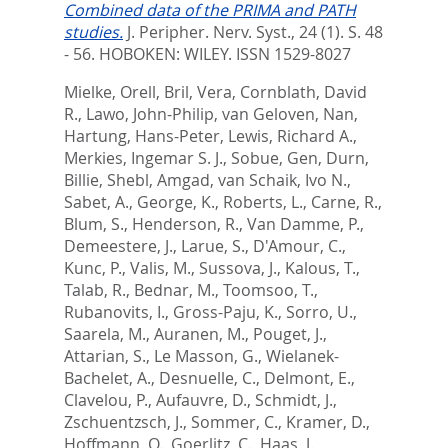
Combined data of the PRIMA and PATH
studies.
J. Peripher. Nerv. Syst., 24 (1). S. 48
- 56.
HOBOKEN: WILEY. ISSN 1529-8027
Mielke, Orell
,
Bril, Vera
,
Cornblath, David
R.
,
Lawo, John-Philip
,
van Geloven, Nan
,
Hartung, Hans-Peter
,
Lewis, Richard A.
,
Merkies, Ingemar S. J.
,
Sobue, Gen
,
Durn,
Billie
,
Shebl, Amgad
,
van Schaik, Ivo N.
,
Sabet, A.
,
George, K.
,
Roberts, L.
,
Carne, R.
,
Blum, S.
,
Henderson, R.
,
Van Damme, P.
,
Demeestere, J.
,
Larue, S.
,
D'Amour, C.
,
Kunc, P.
,
Valis, M.
,
Sussova, J.
,
Kalous, T.
,
Talab, R.
,
Bednar, M.
,
Toomsoo, T.
,
Rubanovits, I.
,
Gross-Paju, K.
,
Sorro, U.
,
Saarela, M.
,
Auranen, M.
,
Pouget, J.
,
Attarian, S.
,
Le Masson, G.
,
Wielanek-
Bachelet, A.
,
Desnuelle, C.
,
Delmont, E.
,
Clavelou, P.
,
Aufauvre, D.
,
Schmidt, J.
,
Zschuentzsch, J.
,
Sommer, C.
,
Kramer, D.
,
Hoffmann, O.
,
Goerlitz, C.
,
Haas, J.
,