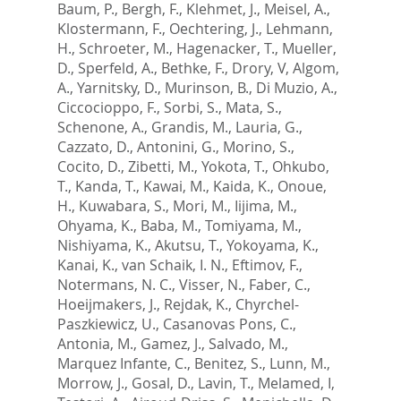
Baum, P.
,
Bergh, F.
,
Klehmet, J.
,
Meisel, A.
,
Klostermann, F.
,
Oechtering, J.
,
Lehmann,
H.
,
Schroeter, M.
,
Hagenacker, T.
,
Mueller,
D.
,
Sperfeld, A.
,
Bethke, F.
,
Drory, V
,
Algom,
A.
,
Yarnitsky, D.
,
Murinson, B.
,
Di Muzio, A.
,
Ciccocioppo, F.
,
Sorbi, S.
,
Mata, S.
,
Schenone, A.
,
Grandis, M.
,
Lauria, G.
,
Cazzato, D.
,
Antonini, G.
,
Morino, S.
,
Cocito, D.
,
Zibetti, M.
,
Yokota, T.
,
Ohkubo,
T.
,
Kanda, T.
,
Kawai, M.
,
Kaida, K.
,
Onoue,
H.
,
Kuwabara, S.
,
Mori, M.
,
Iijima, M.
,
Ohyama, K.
,
Baba, M.
,
Tomiyama, M.
,
Nishiyama, K.
,
Akutsu, T.
,
Yokoyama, K.
,
Kanai, K.
,
van Schaik, I. N.
,
Eftimov, F.
,
Notermans, N. C.
,
Visser, N.
,
Faber, C.
,
Hoeijmakers, J.
,
Rejdak, K.
,
Chyrchel-
Paszkiewicz, U.
,
Casanovas Pons, C.
,
Antonia, M.
,
Gamez, J.
,
Salvado, M.
,
Marquez Infante, C.
,
Benitez, S.
,
Lunn, M.
,
Morrow, J.
,
Gosal, D.
,
Lavin, T.
,
Melamed, I
,