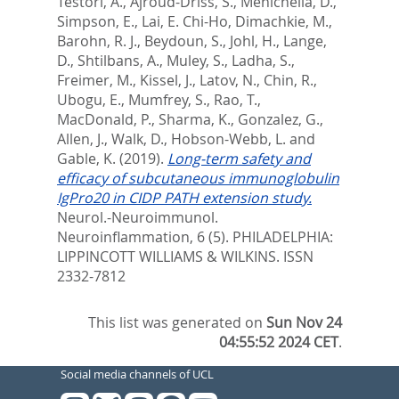
Testori, A.
,
Ajroud-Driss, S.
,
Menichella, D.
,
Simpson, E.
,
Lai, E. Chi-Ho
,
Dimachkie, M.
,
Barohn, R. J.
,
Beydoun, S.
,
Johl, H.
,
Lange,
D.
,
Shtilbans, A.
,
Muley, S.
,
Ladha, S.
,
Freimer, M.
,
Kissel, J.
,
Latov, N.
,
Chin, R.
,
Ubogu, E.
,
Mumfrey, S.
,
Rao, T.
,
MacDonald, P.
,
Sharma, K.
,
Gonzalez, G.
,
Allen, J.
,
Walk, D.
,
Hobson-Webb, L.
and
Gable, K.
(2019).
Long-term safety and
efficacy of subcutaneous immunoglobulin
IgPro20 in CIDP PATH extension study.
Neurol.-Neuroimmunol.
Neuroinflammation, 6 (5).
PHILADELPHIA:
LIPPINCOTT WILLIAMS & WILKINS. ISSN
2332-7812
This list was generated on
Sun Nov 24
04:55:52 2024 CET
.
Social media channels of UCL