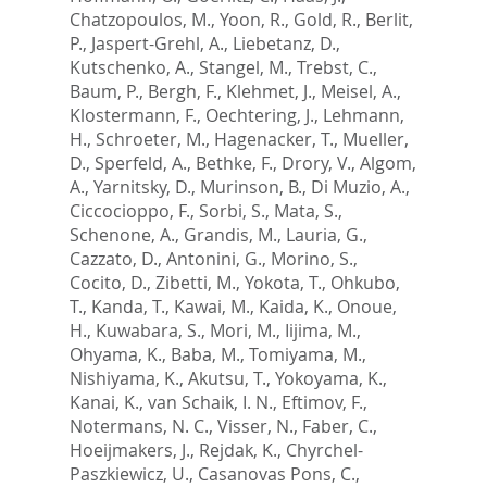
Chatzopoulos, M.
,
Yoon, R.
,
Gold, R.
,
Berlit,
P.
,
Jaspert-Grehl, A.
,
Liebetanz, D.
,
Kutschenko, A.
,
Stangel, M.
,
Trebst, C.
,
Baum, P.
,
Bergh, F.
,
Klehmet, J.
,
Meisel, A.
,
Klostermann, F.
,
Oechtering, J.
,
Lehmann,
H.
,
Schroeter, M.
,
Hagenacker, T.
,
Mueller,
D.
,
Sperfeld, A.
,
Bethke, F.
,
Drory, V.
,
Algom,
A.
,
Yarnitsky, D.
,
Murinson, B.
,
Di Muzio, A.
,
Ciccocioppo, F.
,
Sorbi, S.
,
Mata, S.
,
Schenone, A.
,
Grandis, M.
,
Lauria, G.
,
Cazzato, D.
,
Antonini, G.
,
Morino, S.
,
Cocito, D.
,
Zibetti, M.
,
Yokota, T.
,
Ohkubo,
T.
,
Kanda, T.
,
Kawai, M.
,
Kaida, K.
,
Onoue,
H.
,
Kuwabara, S.
,
Mori, M.
,
Iijima, M.
,
Ohyama, K.
,
Baba, M.
,
Tomiyama, M.
,
Nishiyama, K.
,
Akutsu, T.
,
Yokoyama, K.
,
Kanai, K.
,
van Schaik, I. N.
,
Eftimov, F.
,
Notermans, N. C.
,
Visser, N.
,
Faber, C.
,
Hoeijmakers, J.
,
Rejdak, K.
,
Chyrchel-
Paszkiewicz, U.
,
Casanovas Pons, C.
,