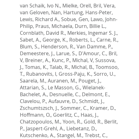
van Schaik, Ivo N.
,
Mielke, Orell
,
Bril, Vera
,
van Geloven, Nan
,
Hartung, Hans-Peter
,
Lewis, Richard A.
,
Sobue, Gen
,
Lawo, John-
Philip
,
Praus, Michaela
,
Durn, Billie L.
,
Cornblath, David R.
,
Merkies, Ingemar S. J.
,
Sabet, A.
,
George, K.
,
Roberts, L.
,
Carne, R.
,
Blum, S.
,
Henderson, R.
,
Van Damme, P.
,
Demeestere, J.
,
Larue, S.
,
D'Amour, C.
,
Bril,
V
,
Breiner, A.
,
Kunc, P.
,
Michal, V
,
Sussova,
J.
,
Tomas, K.
,
Talab, R.
,
Michal, B.
,
Toomsoo,
T.
,
Rubanovits, I
,
Gross-Paju, K.
,
Sorro, U.
,
Saarela, M.
,
Auranen, M.
,
Pouget, J.
,
Attarian, S.
,
Le Masson, G.
,
Wielanek-
Bachelet, A.
,
Desnuelle, C.
,
Delmont, E.
,
Clavelou, P.
,
Aufauvre, D.
,
Schmidt, J.
,
Zschumtszsch, J.
,
Sommer, C.
,
Kramer, D.
,
Hoffmann, O.
,
Goerlitz, C.
,
Haas, J.
,
Chatzopoulos, M.
,
Yoon, R.
,
Gold, R.
,
Berlit,
P.
,
Jaspert-Grehl, A.
,
Liebetanz, D.
,
Kutschenko, A.
,
Stangel, M.
,
Trebst, C.
,