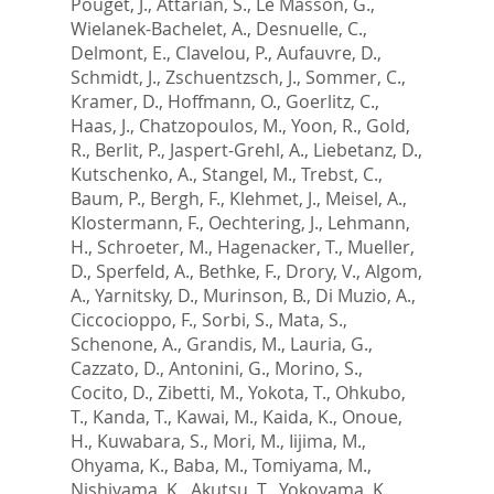
Pouget, J.
,
Attarian, S.
,
Le Masson, G.
,
Wielanek-Bachelet, A.
,
Desnuelle, C.
,
Delmont, E.
,
Clavelou, P.
,
Aufauvre, D.
,
Schmidt, J.
,
Zschuentzsch, J.
,
Sommer, C.
,
Kramer, D.
,
Hoffmann, O.
,
Goerlitz, C.
,
Haas, J.
,
Chatzopoulos, M.
,
Yoon, R.
,
Gold,
R.
,
Berlit, P.
,
Jaspert-Grehl, A.
,
Liebetanz, D.
,
Kutschenko, A.
,
Stangel, M.
,
Trebst, C.
,
Baum, P.
,
Bergh, F.
,
Klehmet, J.
,
Meisel, A.
,
Klostermann, F.
,
Oechtering, J.
,
Lehmann,
H.
,
Schroeter, M.
,
Hagenacker, T.
,
Mueller,
D.
,
Sperfeld, A.
,
Bethke, F.
,
Drory, V.
,
Algom,
A.
,
Yarnitsky, D.
,
Murinson, B.
,
Di Muzio, A.
,
Ciccocioppo, F.
,
Sorbi, S.
,
Mata, S.
,
Schenone, A.
,
Grandis, M.
,
Lauria, G.
,
Cazzato, D.
,
Antonini, G.
,
Morino, S.
,
Cocito, D.
,
Zibetti, M.
,
Yokota, T.
,
Ohkubo,
T.
,
Kanda, T.
,
Kawai, M.
,
Kaida, K.
,
Onoue,
H.
,
Kuwabara, S.
,
Mori, M.
,
Iijima, M.
,
Ohyama, K.
,
Baba, M.
,
Tomiyama, M.
,
Nishiyama, K.
,
Akutsu, T.
,
Yokoyama, K.
,