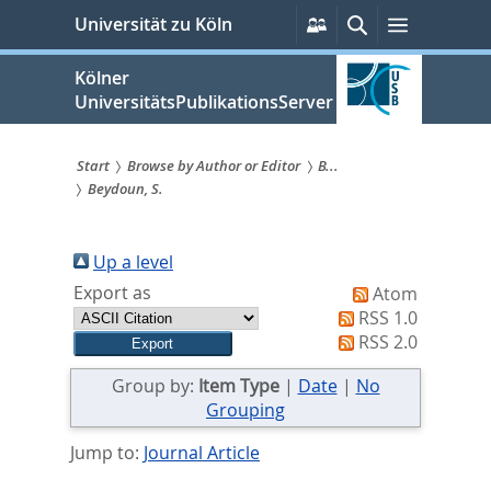
zum
Persönliche
Suche
Menü
Universität zu Köln
Services
Inhalt
springen
Kölner
UniversitätsPublikationsServer
Start
Browse by Author or Editor
B...
Beydoun, S.
Sie
sind
Up a level
hier:
Export as
Atom
RSS 1.0
RSS 2.0
Group by:
Item Type
|
Date
|
No
Grouping
Jump to:
Journal Article