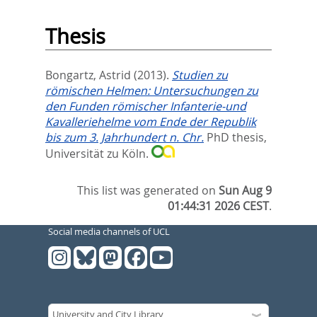
Thesis
Bongartz, Astrid
(2013).
Studien zu
römischen Helmen: Untersuchungen zu
den Funden römischer Infanterie-und
Kavalleriehelme vom Ende der Republik
bis zum 3. Jahrhundert n. Chr.
PhD thesis,
Universität zu Köln.
This list was generated on
Sun Aug 9
01:44:31 2026 CEST
.
Social media channels of UCL