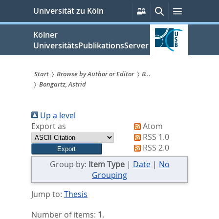
zum
Persönliche
Suche
Menü
Universität zu Köln
Services
Inhalt
springen
Kölner
UniversitätsPublikationsServer
Start
Browse by Author or Editor
B...
Bongartz, Astrid
Sie
sind
Up a level
hier:
Export as
Atom
RSS 1.0
RSS 2.0
Group by:
Item Type
|
Date
|
No
Grouping
Jump to:
Thesis
Number of items:
1
.