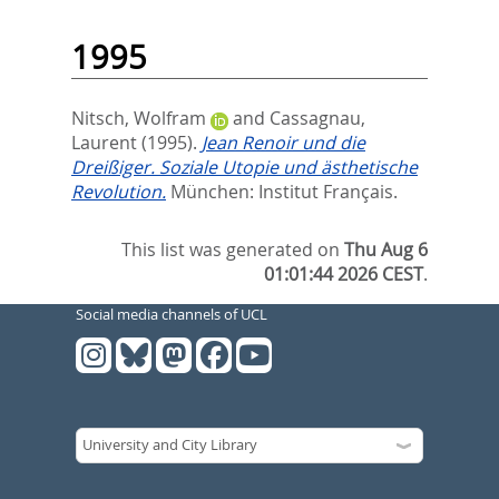
1995
Nitsch, Wolfram
and
Cassagnau,
Laurent
(1995).
Jean Renoir und die
Dreißiger. Soziale Utopie und ästhetische
Revolution.
München: Institut Français.
This list was generated on
Thu Aug 6
01:01:44 2026 CEST
.
Social media channels of UCL