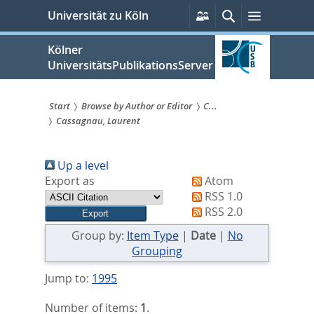
zum
Persönliche
Suche
Menü
Universität zu Köln
Services
Inhalt
springen
Kölner
UniversitätsPublikationsServer
Start
Browse by Author or Editor
C...
Cassagnau, Laurent
Sie
sind
Up a level
hier:
Export as
Atom
RSS 1.0
RSS 2.0
Group by:
Item Type
|
Date
|
No
Grouping
Jump to:
1995
Number of items:
1
.