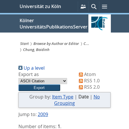
zum
Persönliche
Suche
Menü
Universität zu Köln
Services
Inhalt
springen
Kölner
UniversitätsPublikationsServer
Start
Browse by Author or Editor
C...
Chung, Boidinh
Sie
sind
Up a level
hier:
Export as
Atom
RSS 1.0
RSS 2.0
Group by:
Item Type
|
Date
|
No
Grouping
Jump to:
2009
Number of items:
1
.