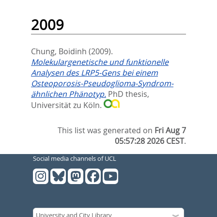
2009
Chung, Boidinh
(2009).
Molekulargenetische und funktionelle
Analysen des LRP5-Gens bei einem
Osteoporosis-Pseudoglioma-Syndrom-
ähnlichen Phänotyp.
PhD thesis,
Universität zu Köln.
This list was generated on
Fri Aug 7
05:57:28 2026 CEST
.
Social media channels of UCL