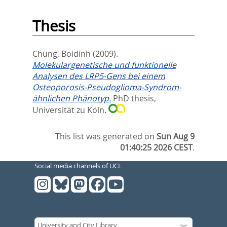
Thesis
Chung, Boidinh
(2009).
Molekulargenetische und funktionelle
Analysen des LRP5-Gens bei einem
Osteoporosis-Pseudoglioma-Syndrom-
ähnlichen Phänotyp.
PhD thesis,
Universität zu Köln.
This list was generated on
Sun Aug 9
01:40:25 2026 CEST
.
Social media channels of UCL