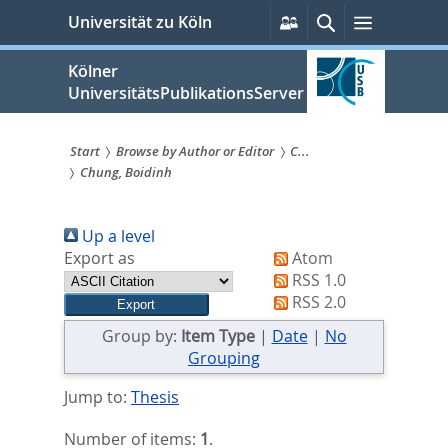
zum
Persönliche
Suche
Menü
Universität zu Köln
Services
Inhalt
springen
Kölner
UniversitätsPublikationsServer
Start
Browse by Author or Editor
C...
Chung, Boidinh
Sie
sind
Up a level
hier:
Export as
Atom
RSS 1.0
RSS 2.0
Group by:
Item Type
|
Date
|
No
Grouping
Jump to:
Thesis
Number of items:
1
.