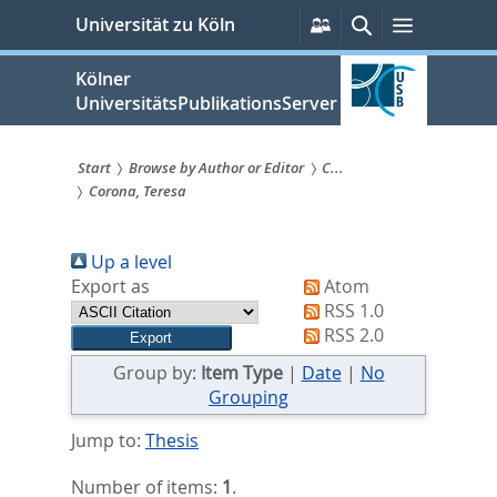
zum
Persönliche
Suche
Menü
Universität zu Köln
Services
Inhalt
springen
Kölner
UniversitätsPublikationsServer
Start
Browse by Author or Editor
C...
Corona, Teresa
Sie
sind
Up a level
hier:
Export as
Atom
RSS 1.0
RSS 2.0
Group by:
Item Type
|
Date
|
No
Grouping
Jump to:
Thesis
Number of items:
1
.