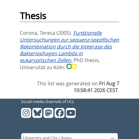
Thesis
Corona, Teresa
(2005).
Funktionelle
Untersuchungen zur sequenz-spezifischen
Rekombination durch die Integrase des
Bakteriophagen Lambda in
eukaryotischen Zellen.
PhD thesis,
Universität zu Köln.
This list was generated on
Fri Aug 7
10:58:41 2026 CEST
.
Social media channels of UCL