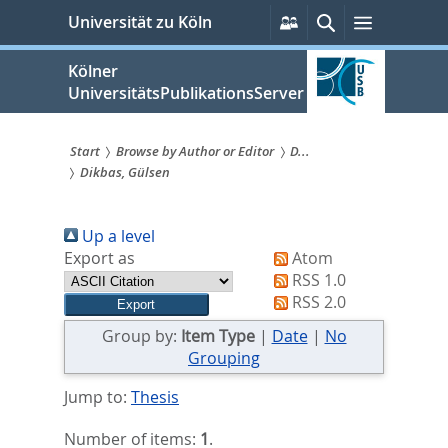
zum
Persönliche
Suche
Menü
Universität zu Köln
Services
Inhalt
springen
Kölner
UniversitätsPublikationsServer
Start
Browse by Author or Editor
D...
Dikbas, Gülsen
Sie
sind
Up a level
hier:
Export as
Atom
RSS 1.0
RSS 2.0
Group by:
Item Type
|
Date
|
No
Grouping
Jump to:
Thesis
Number of items:
1
.