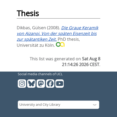
Thesis
Dikbas, Gülsen
(2008).
Die Graue Keramik
von Aizanoi. Von der späten Eisenzeit bis
zur spätantiken Zeit.
PhD thesis,
Universität zu Köln.
This list was generated on
Sat Aug 8
21:14:26 2026 CEST
.
Social media channels of UCL