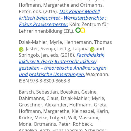
Hoffmann, Margarethe
and
Ortmanns,
Peter
, eds.
(2015).
Das Kölner Modell
kritisch beleuchtet - Werkstattberichte :
Fokus Praxissemester.
Köln: Zentrum für
LehrerInnenbildung (ZfL).
Dziak-Mahler, Myrle
,
Hennemann, Thomas
,
Jaster, Svenja
,
Leidig, Tatjana
and
Springob, Jan
, eds.
(2018).
Fachdidaktik
inklusiv II. (Fach-)Unterricht inklusiv
gestalten – theoretische Annäherungen
und praktische Umsetzungen.
Waxmann.
ISBN 978-3-8309-3663-3
Barsch, Sebastian
,
Boesken, Gesine
,
Dahlmanns, Claus
,
Dziak-Mahler, Myrle
,
Gröschner, Alexander
,
Hoffmann, Greta
,
Hoffmann, Margarethe
,
Kleinespel, Karin
,
Kricke, Meike
,
Lütgert, Will
,
Massumi,
Mona
,
Ortmanns, Peter
,
Rohbeck,
Angelika
,
Roth, Hans-Joachim
,
Schwager-