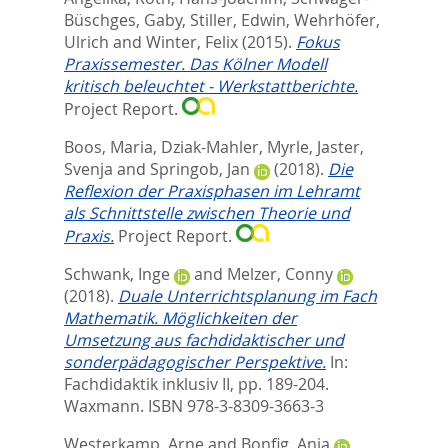
Büschges, Gaby
,
Stiller, Edwin
,
Wehrhöfer,
Ulrich
and
Winter, Felix
(2015).
Fokus
Praxissemester. Das Kölner Modell
kritisch beleuchtet - Werkstattberichte.
Project Report.
Boos, Maria
,
Dziak-Mahler, Myrle
,
Jaster,
Svenja
and
Springob, Jan
(2018).
Die
Reflexion der Praxisphasen im Lehramt
als Schnittstelle zwischen Theorie und
Praxis.
Project Report.
Schwank, Inge
and
Melzer, Conny
(2018).
Duale Unterrichtsplanung im Fach
Mathematik. Möglichkeiten der
Umsetzung aus fachdidaktischer und
sonderpädagogischer Perspektive.
In:
Fachdidaktik inklusiv II,
pp. 189-204.
Waxmann. ISBN 978-3-8309-3663-3
Westerkamp, Arne
and
Bonfig, Anja