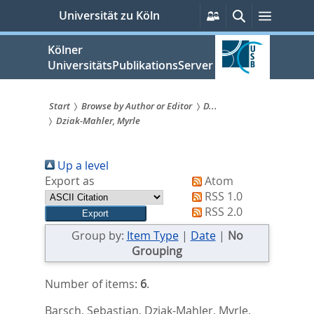
zum
Persönliche
Suche
Menü
Universität zu Köln
Services
Inhalt
springen
Kölner
UniversitätsPublikationsServer
Start
Browse by Author or Editor
D...
Dziak-Mahler, Myrle
Sie
sind
Up a level
hier:
Export as
Atom
RSS 1.0
RSS 2.0
Group by:
Item Type
|
Date
|
No
Grouping
Number of items:
6
.
Barsch, Sebastian
,
Dziak-Mahler, Myrle
,