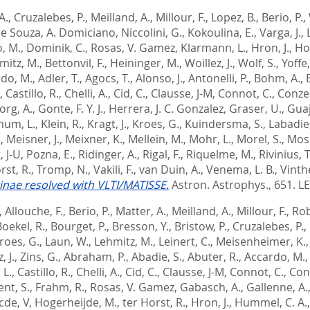
A.
,
Cruzalebes, P.
,
Meilland, A.
,
Millour, F.
,
Lopez, B.
,
Berio, P.
,
e Souza, A. Domiciano
,
Niccolini, G.
,
Kokoulina, E.
,
Varga, J.
,
, M.
,
Dominik, C.
,
Rosas, V. Gamez
,
Klarmann, L.
,
Hron, J.
,
Ho
mitz, M.
,
Bettonvil, F.
,
Heininger, M.
,
Woillez, J.
,
Wolf, S.
,
Yoffe,
do, M.
,
Adler, T.
,
Agocs, T.
,
Alonso, J.
,
Antonelli, P.
,
Bohm, A.
,
,
Castillo, R.
,
Chelli, A.
,
Cid, C.
,
Clausse, J-M
,
Connot, C.
,
Conze
org, A.
,
Gonte, F. Y. J.
,
Herrera, J. C. Gonzalez
,
Graser, U.
,
Guaj
hum, L.
,
Klein, R.
,
Kragt, J.
,
Kroes, G.
,
Kuindersma, S.
,
Labadie,
.
,
Meisner, J.
,
Meixner, K.
,
Mellein, M.
,
Mohr, L.
,
Morel, S.
,
Moso
, J-U
,
Pozna, E.
,
Ridinger, A.
,
Rigal, F.
,
Riquelme, M.
,
Rivinius, 
rst, R.
,
Tromp, N.
,
Vakili, F.
,
van Duin, A.
,
Venema, L. B.
,
Vinthe
rinae resolved with VLTI/MATISSE.
Astron. Astrophys., 651.
LE
,
Allouche, F.
,
Berio, P.
,
Matter, A.
,
Meilland, A.
,
Millour, F.
,
Rob
oekel, R.
,
Bourget, P.
,
Bresson, Y.
,
Bristow, P.
,
Cruzalebes, P.
,
roes, G.
,
Laun, W.
,
Lehmitz, M.
,
Leinert, C.
,
Meisenheimer, K.
, J.
,
Zins, G.
,
Abraham, P.
,
Abadie, S.
,
Abuter, R.
,
Accardo, M.
 L.
,
Castillo, R.
,
Chelli, A.
,
Cid, C.
,
Clausse, J-M
,
Connot, C.
,
Con
nt, S.
,
Frahm, R.
,
Rosas, V. Gamez
,
Gabasch, A.
,
Gallenne, A.
cde, V
,
Hogerheijde, M.
,
ter Horst, R.
,
Hron, J.
,
Hummel, C. A.