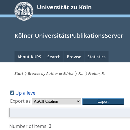
zum
Universität zu Köln
Inhalt
springen
Kölner UniversitätsPublikationsServer
Hauptnavigation
About KUPS
Search
Browse
Statistics
Start
Browse by Author or Editor
F...
Frahm, R.
Sie
sind
Up a level
Export as
hier:
Number of items:
3
.