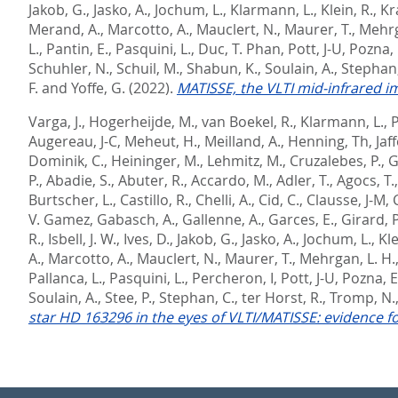
Jakob, G.
,
Jasko, A.
,
Jochum, L.
,
Klarmann, L.
,
Klein, R.
,
Kra
Merand, A.
,
Marcotto, A.
,
Mauclert, N.
,
Maurer, T.
,
Mehrg
L.
,
Pantin, E.
,
Pasquini, L.
,
Duc, T. Phan
,
Pott, J-U
,
Pozna, 
Schuhler, N.
,
Schuil, M.
,
Shabun, K.
,
Soulain, A.
,
Stephan,
F.
and
Yoffe, G.
(2022).
MATISSE, the VLTI mid-infrared i
Varga, J.
,
Hogerheijde, M.
,
van Boekel, R.
,
Klarmann, L.
,
P
Augereau, J-C
,
Meheut, H.
,
Meilland, A.
,
Henning, Th
,
Jaf
Dominik, C.
,
Heininger, M.
,
Lehmitz, M.
,
Cruzalebes, P.
,
G
P.
,
Abadie, S.
,
Abuter, R.
,
Accardo, M.
,
Adler, T.
,
Agocs, T.
Burtscher, L.
,
Castillo, R.
,
Chelli, A.
,
Cid, C.
,
Clausse, J-M
,
V. Gamez
,
Gabasch, A.
,
Gallenne, A.
,
Garces, E.
,
Girard, P
R.
,
Isbell, J. W.
,
Ives, D.
,
Jakob, G.
,
Jasko, A.
,
Jochum, L.
,
Kle
A.
,
Marcotto, A.
,
Mauclert, N.
,
Maurer, T.
,
Mehrgan, L. H.
Pallanca, L.
,
Pasquini, L.
,
Percheron, I
,
Pott, J-U
,
Pozna, E
Soulain, A.
,
Stee, P.
,
Stephan, C.
,
ter Horst, R.
,
Tromp, N.
star HD 163296 in the eyes of VLTI/MATISSE: evidence fo