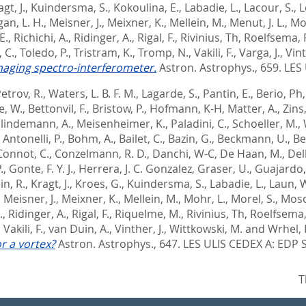
gt, J.
,
Kuindersma, S.
,
Kokoulina, E.
,
Labadie, L.
,
Lacour, S.
,
L
an, L. H.
,
Meisner, J.
,
Meixner, K.
,
Mellein, M.
,
Menut, J. L.
,
Moh
E.
,
Richichi, A.
,
Ridinger, A.
,
Rigal, F.
,
Rivinius, Th
,
Roelfsema, 
 C.
,
Toledo, P.
,
Tristram, K.
,
Tromp, N.
,
Vakili, F.
,
Varga, J.
,
Vint
maging spectro-interferometer.
Astron. Astrophys., 659.
LES 
etrov, R.
,
Waters, L. B. F. M.
,
Lagarde, S.
,
Pantin, E.
,
Berio, Ph
fe, W.
,
Bettonvil, F.
,
Bristow, P.
,
Hofmann, K-H
,
Matter, A.
,
Zins
lindemann, A.
,
Meisenheimer, K.
,
Paladini, C.
,
Schoeller, M.
,
,
Antonelli, P.
,
Bohm, A.
,
Bailet, C.
,
Bazin, G.
,
Beckmann, U.
,
Be
Connot, C.
,
Conzelmann, R. D.
,
Danchi, W-C
,
De Haan, M.
,
Del
.
,
Gonte, F. Y. J.
,
Herrera, J. C. Gonzalez
,
Graser, U.
,
Guajardo,
in, R.
,
Kragt, J.
,
Kroes, G.
,
Kuindersma, S.
,
Labadie, L.
,
Laun, 
,
Meisner, J.
,
Meixner, K.
,
Mellein, M.
,
Mohr, L.
,
Morel, S.
,
Moso
.
,
Ridinger, A.
,
Rigal, F.
,
Riquelme, M.
,
Rivinius, Th
,
Roelfsema,
,
Vakili, F.
,
van Duin, A.
,
Vinther, J.
,
Wittkowski, M.
and
Wrhel, 
r a vortex?
Astron. Astrophys., 647.
LES ULIS CEDEX A: EDP 
T