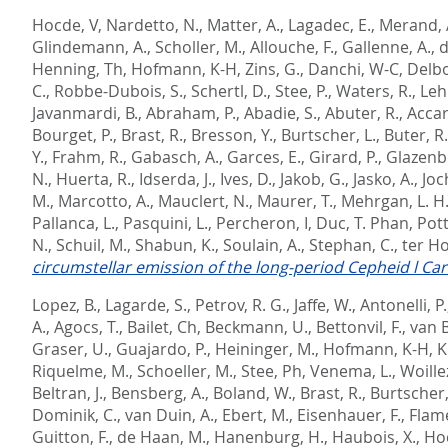
Hocde, V
,
Nardetto, N.
,
Matter, A.
,
Lagadec, E.
,
Merand, 
Glindemann, A.
,
Scholler, M.
,
Allouche, F.
,
Gallenne, A.
,
d
Henning, Th
,
Hofmann, K-H
,
Zins, G.
,
Danchi, W-C
,
Delbo
C.
,
Robbe-Dubois, S.
,
Schertl, D.
,
Stee, P.
,
Waters, R.
,
Leh
Javanmardi, B.
,
Abraham, P.
,
Abadie, S.
,
Abuter, R.
,
Accar
Bourget, P.
,
Brast, R.
,
Bresson, Y.
,
Burtscher, L.
,
Buter, R.
Y.
,
Frahm, R.
,
Gabasch, A.
,
Garces, E.
,
Girard, P.
,
Glazenb
N.
,
Huerta, R.
,
Idserda, J.
,
Ives, D.
,
Jakob, G.
,
Jasko, A.
,
Joc
M.
,
Marcotto, A.
,
Mauclert, N.
,
Maurer, T.
,
Mehrgan, L. H
Pallanca, L.
,
Pasquini, L.
,
Percheron, I
,
Duc, T. Phan
,
Pott
N.
,
Schuil, M.
,
Shabun, K.
,
Soulain, A.
,
Stephan, C.
,
ter Ho
circumstellar emission of the long-period Cepheid l Ca
Lopez, B.
,
Lagarde, S.
,
Petrov, R. G.
,
Jaffe, W.
,
Antonelli, P.
A.
,
Agocs, T.
,
Bailet, Ch
,
Beckmann, U.
,
Bettonvil, F.
,
van B
Graser, U.
,
Guajardo, P.
,
Heininger, M.
,
Hofmann, K-H
,
K
Riquelme, M.
,
Schoeller, M.
,
Stee, Ph
,
Venema, L.
,
Woillez
Beltran, J.
,
Bensberg, A.
,
Boland, W.
,
Brast, R.
,
Burtscher,
Dominik, C.
,
van Duin, A.
,
Ebert, M.
,
Eisenhauer, F.
,
Flame
Guitton, F.
,
de Haan, M.
,
Hanenburg, H.
,
Haubois, X.
,
Ho