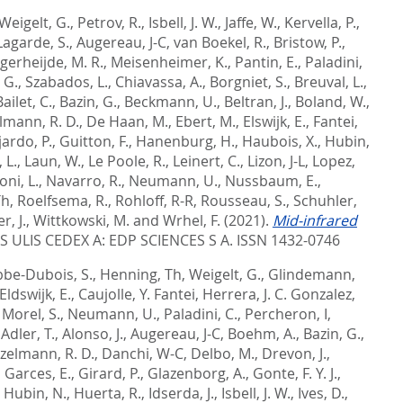
Weigelt, G.
,
Petrov, R.
,
Isbell, J. W.
,
Jaffe, W.
,
Kervella, P.
,
Lagarde, S.
,
Augereau, J-C
,
van Boekel, R.
,
Bristow, P.
,
gerheijde, M. R.
,
Meisenheimer, K.
,
Pantin, E.
,
Paladini,
 G.
,
Szabados, L.
,
Chiavassa, A.
,
Borgniet, S.
,
Breuval, L.
,
Bailet, C.
,
Bazin, G.
,
Beckmann, U.
,
Beltran, J.
,
Boland, W.
,
lmann, R. D.
,
De Haan, M.
,
Ebert, M.
,
Elswijk, E.
,
Fantei,
ardo, P.
,
Guitton, F.
,
Hanenburg, H.
,
Haubois, X.
,
Hubin,
 L.
,
Laun, W.
,
Le Poole, R.
,
Leinert, C.
,
Lizon, J-L
,
Lopez,
ni, L.
,
Navarro, R.
,
Neumann, U.
,
Nussbaum, E.
,
Th
,
Roelfsema, R.
,
Rohloff, R-R
,
Rousseau, S.
,
Schuhler,
r, J.
,
Wittkowski, M.
and
Wrhel, F.
(2021).
Mid-infrared
S ULIS CEDEX A: EDP SCIENCES S A. ISSN 1432-0746
be-Dubois, S.
,
Henning, Th
,
Weigelt, G.
,
Glindemann,
Eldswijk, E.
,
Caujolle, Y. Fantei
,
Herrera, J. C. Gonzalez
,
,
Morel, S.
,
Neumann, U.
,
Paladini, C.
,
Percheron, I
,
,
Adler, T.
,
Alonso, J.
,
Augereau, J-C
,
Boehm, A.
,
Bazin, G.
,
zelmann, R. D.
,
Danchi, W-C
,
Delbo, M.
,
Drevon, J.
,
,
Garces, E.
,
Girard, P.
,
Glazenborg, A.
,
Gonte, F. Y. J.
,
,
Hubin, N.
,
Huerta, R.
,
Idserda, J.
,
Isbell, J. W.
,
Ives, D.
,