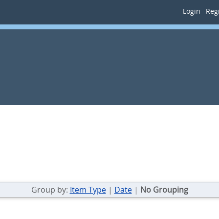
Login
Regi
Group by:
Item Type
|
Date
|
No Grouping