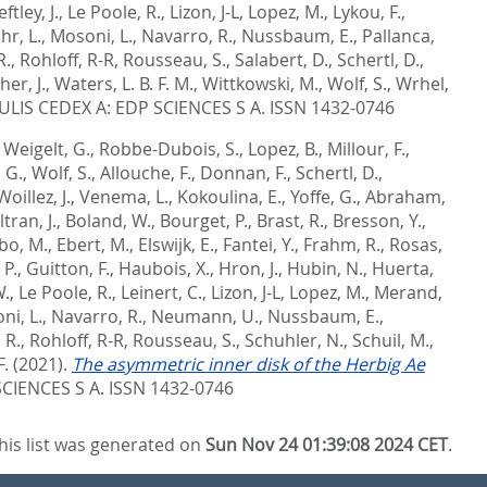
eftley, J.
,
Le Poole, R.
,
Lizon, J-L
,
Lopez, M.
,
Lykou, F.
,
r, L.
,
Mosoni, L.
,
Navarro, R.
,
Nussbaum, E.
,
Pallanca,
R.
,
Rohloff, R-R
,
Rousseau, S.
,
Salabert, D.
,
Schertl, D.
,
her, J.
,
Waters, L. B. F. M.
,
Wittkowski, M.
,
Wolf, S.
,
Wrhel,
ULIS CEDEX A: EDP SCIENCES S A. ISSN 1432-0746
,
Weigelt, G.
,
Robbe-Dubois, S.
,
Lopez, B.
,
Millour, F.
,
, G.
,
Wolf, S.
,
Allouche, F.
,
Donnan, F.
,
Schertl, D.
,
Woillez, J.
,
Venema, L.
,
Kokoulina, E.
,
Yoffe, G.
,
Abraham,
ltran, J.
,
Boland, W.
,
Bourget, P.
,
Brast, R.
,
Bresson, Y.
,
bo, M.
,
Ebert, M.
,
Elswijk, E.
,
Fantei, Y.
,
Frahm, R.
,
Rosas,
 P.
,
Guitton, F.
,
Haubois, X.
,
Hron, J.
,
Hubin, N.
,
Huerta,
W.
,
Le Poole, R.
,
Leinert, C.
,
Lizon, J-L
,
Lopez, M.
,
Merand,
ni, L.
,
Navarro, R.
,
Neumann, U.
,
Nussbaum, E.
,
 R.
,
Rohloff, R-R
,
Rousseau, S.
,
Schuhler, N.
,
Schuil, M.
,
F.
(2021).
The asymmetric inner disk of the Herbig Ae
SCIENCES S A. ISSN 1432-0746
his list was generated on
Sun Nov 24 01:39:08 2024 CET
.