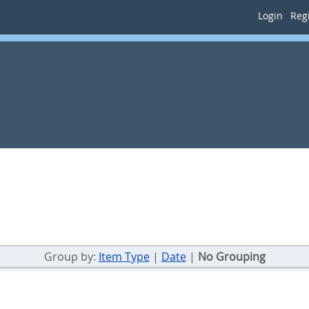
Login
Regi
Group by:
Item Type
|
Date
|
No Grouping