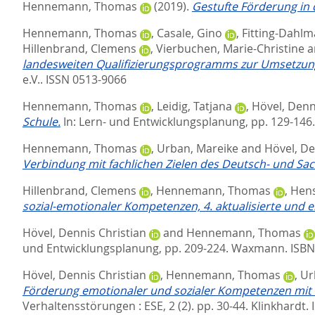
Hennemann, Thomas
(2019).
Gestufte Förderung in
Hennemann, Thomas
,
Casale, Gino
,
Fitting-Dahlm
Hillenbrand, Clemens
,
Vierbuchen, Marie-Christine
a
landesweiten Qualifizierungsprogramms zur Umsetzung
e.V.. ISSN 0513-9066
Hennemann, Thomas
,
Leidig, Tatjana
,
Hövel, Denn
Schule.
In:
Lern- und Entwicklungsplanung,
pp. 129-146
Hennemann, Thomas
,
Urban, Mareike
and
Hövel, De
Verbindung mit fachlichen Zielen des Deutsch- und Sac
Hillenbrand, Clemens
,
Hennemann, Thomas
,
Hens
sozial-emotionaler Kompetenzen, 4. aktualisierte und er
Hövel, Dennis Christian
and
Hennemann, Thomas
und Entwicklungsplanung,
pp. 209-224. Waxmann. ISBN
Hövel, Dennis Christian
,
Hennemann, Thomas
,
Ur
Förderung emotionaler und sozialer Kompetenzen mi
Verhaltensstörungen : ESE, 2 (2). pp. 30-44.
Klinkhardt.