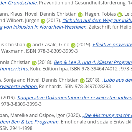
 der Grundschule.
Prävention und Gesundheitsförderung, 14 
ann, Klaus
,
Hövel, Dennis Christian
,
Hagen, Tobias
,
Lei
nd
Wilbert, Jürgen
(2017).
"Schulen auf dem Weg zur Inklu
 von Inklusion in Nordrhein-Westfalen.
Zeitschrift für Heil
is Christian
and
Casale, Gino
(2019).
Effektive prävent
. Waxmann. ISBN 978-3-8309-3999-3
nnis Christian
(2018).
Ben & Lee 3. und 4. Klasse: Progr
hunterrichts.
Köln: Edition hpa. ISBN 978-3946474012 ; 978
, Sonja
and
Hövel, Dennis Christian
(2018).
„Lubo aus dem
weiterte edition.
Reinhardt. ISBN 978-3497028283
(2019).
Kooperative Dokumentation der erweiterten individ
 978-3-8309-3999-3
ban, Mareike
and
Osipov, Igor
(2020).
„Die Mischung macht d
t dem Ben & Lee Programm.
Emotionale und soziale Entwickl
 ISSN 2941-1998