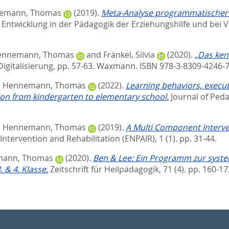
emann, Thomas
(2019).
Meta-Analyse programmatischer-
Entwicklung in der Pädagogik der Erziehungshilfe und bei V
ennemann, Thomas
and
Fränkel, Silvia
(2020).
„Das ken
Digitalisierung,
pp. 57-63. Waxmann. ISBN 978-3-8309-4246-
d
Hennemann, Thomas
(2022).
Learning behaviors, executi
tion from kindergarten to elementary school.
Journal of Peda
d
Hennemann, Thomas
(2019).
A Multi Component Interven
ervention and Rehabilitation (ENPAIR), 1 (1). pp. 31-44.
ann, Thomas
(2020).
Ben & Lee: Ein Programm zur syste
 & 4. Klasse.
Zeitschrift für Heilpädagogik, 71 (4). pp. 160-1