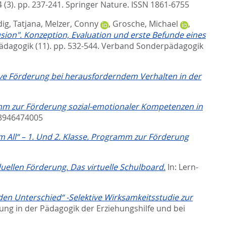
(3). pp. 237-241.
Springer Nature. ISSN 1861-6755
dig, Tatjana
,
Melzer, Conny
,
Grosche, Michael
,
sion". Konzeption, Evaluation und erste Befunde eines
pädagogik (11). pp. 532-544.
Verband Sonderpädagogik
ive Förderung bei herausforderndem Verhalten in der
amm zur Förderung sozial-emotionaler Kompetenzen in
-3946474005
 All“ – 1. Und 2. Klasse. Programm zur Förderung
uellen Förderung. Das virtuelle Schulboard.
In:
Lern-
en Unterschied“ -Selektive Wirksamkeitsstudie zur
ung in der Pädagogik der Erziehungshilfe und bei