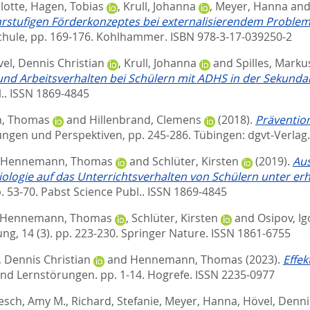
lotte
,
Hagen, Tobias
,
Krull, Johanna
,
Meyer, Hanna
an
rstufigen Förderkonzeptes bei externalisierendem Problem
chule,
pp. 169-176. Kohlhammer. ISBN 978-3-17-039250-2
el, Dennis Christian
,
Krull, Johanna
and
Spilles, Marku
 und Arbeitsverhalten bei Schülern mit ADHS in der Sekundar
.. ISSN 1869-4845
, Thomas
and
Hillenbrand, Clemens
(2018).
Präventio
lungen und Perspektiven,
pp. 245-286. Tübingen: dgvt-Verlag
Hennemann, Thomas
and
Schlüter, Kirsten
(2019).
Aus
ologie auf das Unterrichtsverhalten von Schülern unter erh
. 53-70.
Pabst Science Publ.. ISSN 1869-4845
Hennemann, Thomas
,
Schlüter, Kirsten
and
Osipov, Ig
g, 14 (3). pp. 223-230.
Springer Nature. ISSN 1861-6755
, Dennis Christian
and
Hennemann, Thomas
(2023).
Effe
nd Lernstörungen. pp. 1-14.
Hogrefe. ISSN 2235-0977
esch, Amy M.
,
Richard, Stefanie
,
Meyer, Hanna
,
Hövel, Denni