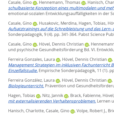
Casale, Gino
,
Hennemann, Thomas
,
Hanisch, Char
schulbasierte Konzeption eines multimodalen und meh
emotional-sozialen Entwicklungsauffälligkeiten in der S
Casale, Gino
,
Husakovic, Merdina
,
Hagen, Tobias
,
Höv
Aufsatztrainings auf die Schreibleistung und das Lern-
Sonderpädagogik, 9 (4). pp. 341-364.
Pabst Science Publ
Casale, Gino
,
Hövel, Dennis Christian
,
Hennemann
und psychische Gesundheitsförderung Bd. VI. Entwick
Ferreira Gonzales, Laura
,
Hövel, Dennis Christian
,
Management Strategien im inklusiven Fachunterricht Bi
Einzelfallstudie.
Empirische Sonderpädagogik, 11 (1). pp
Ferreira González, Laura
,
Hövel, Dennis Christian
,
Biologieunterricht.
Prävention und Gesundheitsförderun
Hagen, Tobias
,
Nitz, Jannik
,
Brack, Fabienne
,
Hövel
mit externalisierenden Verhaltensproblemen.
Lernen u
Hanisch, Charlotte
,
Casale, Gino
,
Volpe, Robert J.
,
Bri