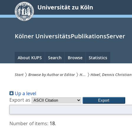
zum
Universität zu Köln
Inhalt
springen
Kölner UniversitätsPublikationsServer
Hauptnavigation
About KUPS
Search
Browse
Statistics
Start
Browse by Author or Editor
H...
Hövel, Dennis Christian
Sie
Up a level
sind
Export as
hier:
Number of items:
18
.