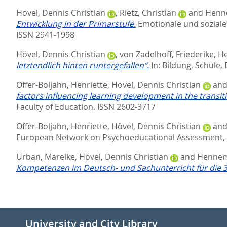
Hövel, Dennis Christian
,
Rietz, Christian
and
Henn
Entwicklung in der Primarstufe.
Emotionale und soziale 
ISSN 2941-1998
Hövel, Dennis Christian
,
von Zadelhoff, Friederike
,
H
letztendlich hinten runtergefallen“.
In:
Bildung, Schule, 
Offer-Boljahn, Henriette
,
Hövel, Dennis Christian
an
factors influencing learning development in the transi
Faculty of Education. ISSN 2602-3717
Offer-Boljahn, Henriette
,
Hövel, Dennis Christian
an
European Network on Psychoeducational Assessment, Int
Urban, Mareike
,
Hövel, Dennis Christian
and
Hennem
Kompetenzen im Deutsch- und Sachunterricht für die 3.
University and City Library