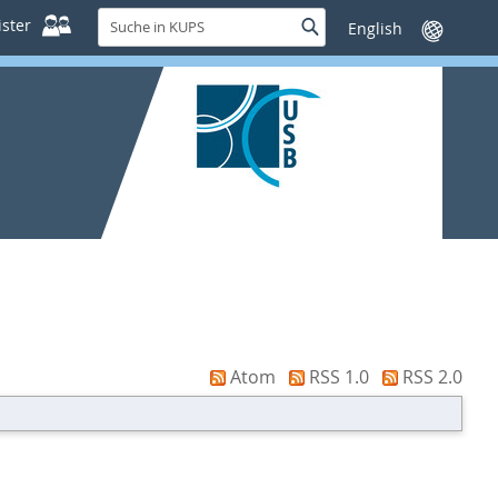
Suche
ster
Suche
Sprache
in
wechseln
KUPS
Atom
RSS 1.0
RSS 2.0