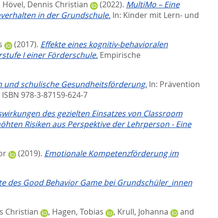
d
Hövel, Dennis Christian
(2022).
MultiMo – Eine
verhalten in der Grundschule.
In:
Kinder mit Lern- und
s
(2017).
Effekte eines kognitiv-behavioralen
stufe I einer Förderschule.
Empirische
n und schulische Gesundheitsförderung.
In:
Prävention
. ISBN 978-3-87159-624-7
wirkungen des gezielten Einsatzes von Classroom
öhten Risiken aus Perspektive der Lehrperson - Eine
or
(2019).
Emotionale Kompetenzförderung im
kte des Good Behavior Game bei Grundschüler_innen
s Christian
,
Hagen, Tobias
,
Krull, Johanna
and