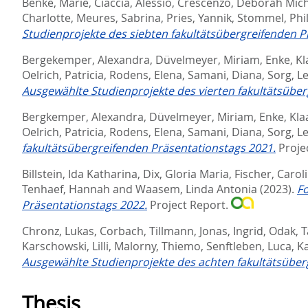
Benke, Marie
,
Ciaccia, Alessio
,
Crescenzo, Deborah Mich
Charlotte
,
Meures, Sabrina
,
Pries, Yannik
,
Stommel, Phil
Studienprojekte des siebten fakultätsübergreifenden P
Bergekemper, Alexandra
,
Düvelmeyer, Miriam
,
Enke, K
Oelrich, Patricia
,
Rodens, Elena
,
Samani, Diana
,
Sorg, L
Ausgewählte Studienprojekte des vierten fakultätsüber
Bergkemper, Alexandra
,
Düvelmeyer, Miriam
,
Enke, Kla
Oelrich, Patricia
,
Rodens, Elena
,
Samani, Diana
,
Sorg, L
fakultätsübergreifenden Präsentationstags 2021.
Proje
Billstein, Ida Katharina
,
Dix, Gloria Maria
,
Fischer, Carol
Tenhaef, Hannah
and
Waasem, Linda Antonia
(2023).
Fo
Präsentationstags 2022.
Project Report.
Chronz, Lukas
,
Corbach, Tillmann
,
Jonas, Ingrid
,
Odak, 
Karschowski, Lilli
,
Malorny, Thiemo
,
Senftleben, Luca
,
K
Ausgewählte Studienprojekte des achten fakultätsüber
Thesis