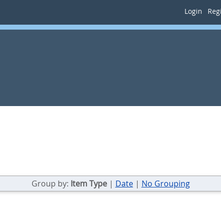
Login
Regi
Group by:
Item Type
|
Date
|
No Grouping