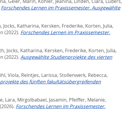
ina
,
Geier, Marin
,
Köhler, Jeanina
,
Linden, Clara
,
Lüders,
.
Forschendes Lernen im Praxissemester. Ausgewählte
h
,
Jocks, Katharina
,
Kersken, Frederike
,
Korten, Julia
,
en
(2022).
Forschendes Lernen im Praxissemester.
th
,
Jocks, Katharina
,
Kersken, Frederike
,
Korten, Julia
,
en
(2022).
Ausgewählte Studienprojekte des vierten
ihl, Viola
,
Reintjes, Larissa
,
Stollenwerk, Rebecca
,
rojekte des fünften fakultätsübergreifenden
e, Lara
,
Mirgolbabaei, Jasamin
,
Pfeiffer, Melanie
,
(2026).
Forschendes Lernen im Praxissemester.