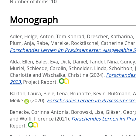
Number of items:
10
.
Monograph
Adler, Helge
,
Anton, Tom Konrad
,
Drescher, Katharina
,
Plum, Anja
,
Rabe, Mareike
,
Rocktäschel, Catherine Char
Forschendes Lernen im Praxissemester. Ausgewählte St
Alda, Ellen
,
Bales, Eva
,
Dick, Daniel
,
Fandel, Nina
,
Güney,
Muriel
,
Schleede, Carolin
,
Schneider, Linda
,
Scholtholt, J
Charlotte
and
Wischalka, Christina
(2024).
Forschendes 
2023.
Project Report.
Barton, Laura
,
Biele, Lena
,
Brunotte, Kevin
,
Bußmann, A
Meike
(2020).
Forschendes Lernen im Praxissemester.
Benecke, Corinna Antonia
,
Borowski, Lisa
,
Gläser, Geor
and
Wolff, Florence
(2021).
Forschendes Lernen im Prax
Report.