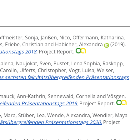
ffmeister, Sonja
,
Janßen, Nico
,
Offermann, Katharina
,
s
,
Friebe, Christian
and
Habicher, Alexandra
(2019).
ationstags 2018.
Project Report.
dalena
,
Naujokat, Sven
,
Pustet, Lena Sophia
,
Raskopp,
Carolin
,
Ulferts, Christopher
,
Vogt, Luisa
,
Weiser,
s sechsten fakultätsübergreifenden Präsentationstags
mauck, Ann-Kathrin
,
Sennewald, Cornelia
and
Vösgen,
eifenden Präsentationstags 2019.
Project Report.
e, Mara
,
Stüber, Lea
,
Wende, Alexandra
,
Wendler, Maya
tätsübergreifenden Präsentationstags 2020.
Project