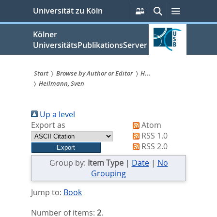
zum
Persönliche
Suche
Menü
Universität zu Köln
Services
Inhalt
springen
Kölner
UniversitätsPublikationsServer
Start
Browse by Author or Editor
H...
Heilmann, Sven
Sie
sind
Up a level
hier:
Export as
Atom
RSS 1.0
RSS 2.0
Group by:
Item Type
|
Date
|
No
Grouping
Jump to:
Book
Number of items:
2
.