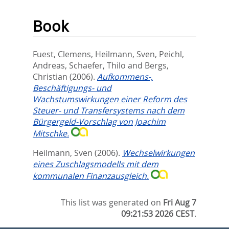
Book
Fuest, Clemens
,
Heilmann, Sven
,
Peichl,
Andreas
,
Schaefer, Thilo
and
Bergs,
Christian
(2006).
Aufkommens-,
Beschäftigungs- und
Wachstumswirkungen einer Reform des
Steuer- und Transfersystems nach dem
Bürgergeld-Vorschlag von Joachim
Mitschke.
Heilmann, Sven
(2006).
Wechselwirkungen
eines Zuschlagsmodells mit dem
kommunalen Finanzausgleich.
This list was generated on
Fri Aug 7
09:21:53 2026 CEST
.