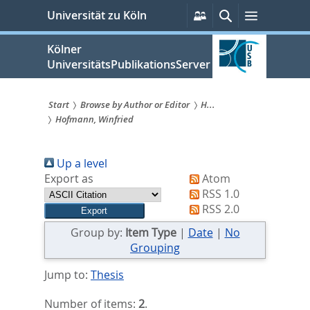
zum
Persönliche
Suche
Menü
Universität zu Köln
Services
Inhalt
springen
Kölner
UniversitätsPublikationsServer
Start
Browse by Author or Editor
H...
Hofmann, Winfried
Sie
sind
Up a level
hier:
Export as
Atom
RSS 1.0
RSS 2.0
Group by:
Item Type
|
Date
|
No
Grouping
Jump to:
Thesis
Number of items:
2
.