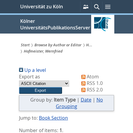
zum
Persönliche
Suche
Menü
Universität zu Köln
Services
Inhalt
springen
Kölner
UniversitätsPublikationsServer
Start
Browse by Author or Editor
H...
Hofmeister, Wernfried
Sie
sind
Up a level
hier:
Export as
Atom
RSS 1.0
RSS 2.0
Group by:
Item Type
|
Date
|
No
Grouping
Jump to:
Book Section
Number of items:
1
.