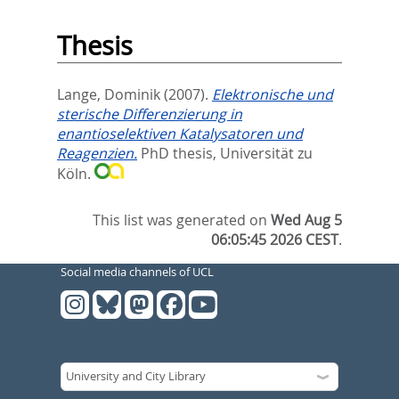
Thesis
Lange, Dominik
(2007).
Elektronische und
sterische Differenzierung in
enantioselektiven Katalysatoren und
Reagenzien.
PhD thesis, Universität zu
Köln.
This list was generated on
Wed Aug 5
06:05:45 2026 CEST
.
Social media channels of UCL