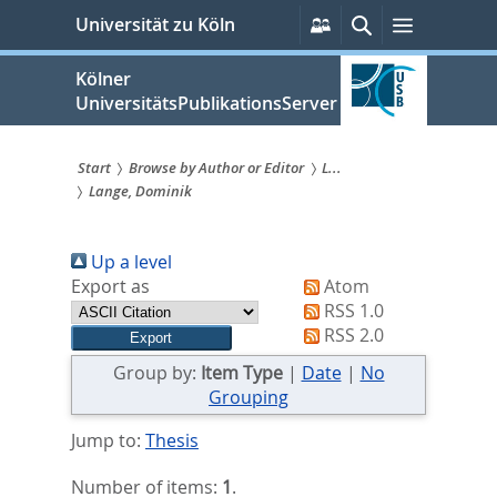
zum
Persönliche
Suche
Menü
Universität zu Köln
Services
Inhalt
springen
Kölner
UniversitätsPublikationsServer
Start
Browse by Author or Editor
L...
Lange, Dominik
Sie
sind
Up a level
hier:
Export as
Atom
RSS 1.0
RSS 2.0
Group by:
Item Type
|
Date
|
No
Grouping
Jump to:
Thesis
Number of items:
1
.