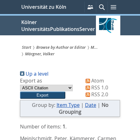
zum
Persönliche
Suche
Menü
Universität zu Köln
Services
Inhalt
springen
Kölner
UniversitätsPublikationsServer
Start
Browse by Author or Editor
M...
Märgner, Volker
Sie
sind
Up a level
hier:
Export as
Atom
RSS 1.0
RSS 2.0
Group by:
Item Type
|
Date
|
No
Grouping
Number of items:
1
.
Meinlschmidt, Peter
,
Kämmerer, Carmen